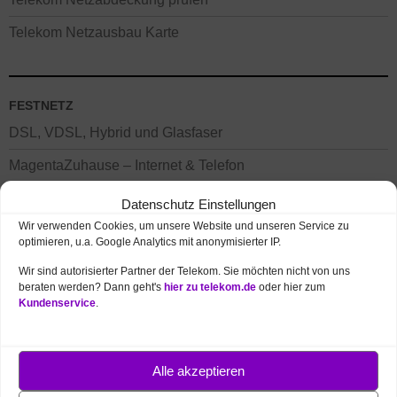
Telekom Netzausbau Karte
FESTNETZ
DSL, VDSL, Hybrid und Glasfaser
MagentaZuhause – Internet & Telefon
MagentaTV – Fernsehen, Serien, Filme
Datenschutz Einstellungen
Wir verwenden Cookies, um unsere Website und unseren Service zu
optimieren, u.a. Google Analytics mit anonymisierter IP.
Wir sind autorisierter Partner der Telekom. Sie möchten nicht von uns
beraten werden? Dann geht's
hier zu telekom.de
oder hier zum
Kundenservice
.
Alle akzeptieren
MOBILFUNK