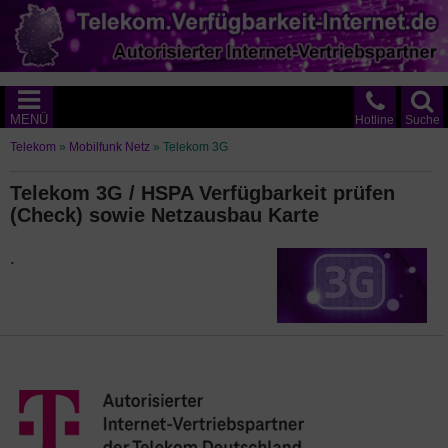
MENÜ
Hotline
Suche
Telekom
»
Mobilfunk Netz
»
Telekom 3G
Telekom 3G / HSPA Verfügbarkeit prüfen
(Check) sowie Netzausbau Karte
.