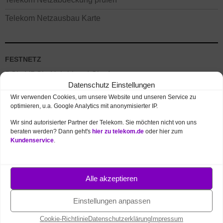
Telekom Netzausbau Karte
FESTNETZ
DSL, VDSL, Hybrid und Glasfaser
Datenschutz Einstellungen
MagentaZuhause – Internet & Telefon
Wir verwenden Cookies, um unsere Website und unseren Service zu
optimieren, u.a. Google Analytics mit anonymisierter IP.
MagentaTV – Fernsehen, Serien, Filme
Wir sind autorisierter Partner der Telekom. Sie möchten nicht von uns
beraten werden? Dann geht's
hier zu telekom.de
oder hier zum
Kundenservice
.
Alle akzeptieren
Einstellungen anpassen
MOBILFUNK
Cookie-Richtlinie
Datenschutzerklärung
Impressum