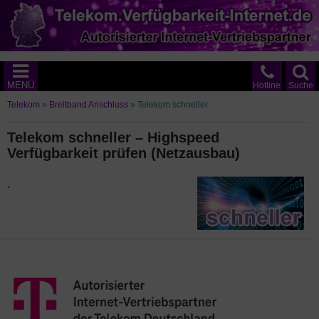
MENÜ
Hotline
Suche
Telekom
»
Breitband Anschluss
»
Telekom schneller
Telekom schneller – Highspeed
Verfügbarkeit prüfen (Netzausbau)
.