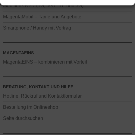
Mobilfunk Netz (5G, 4G / LTE und 3G)
MagentaMobil – Tarife und Angebote
Smartphone / Handy mit Vertrag
MAGENTAEINS
MagentaEINS – kombinieren mit Vorteil
BERATUNG, KONTAKT UND HILFE
Hotline, Rückruf und Kontaktformular
Bestellung im Onlineshop
Seite durchsuchen