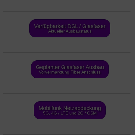
Verfügbarkeit DSL / Glasfaser
Aktueller Ausbaustatus
Geplanter Glasfaser Ausbau
Vorvermarktung Fiber Anschluss
Mobilfunk Netzabdeckung
5G, 4G / LTE und 2G / GSM