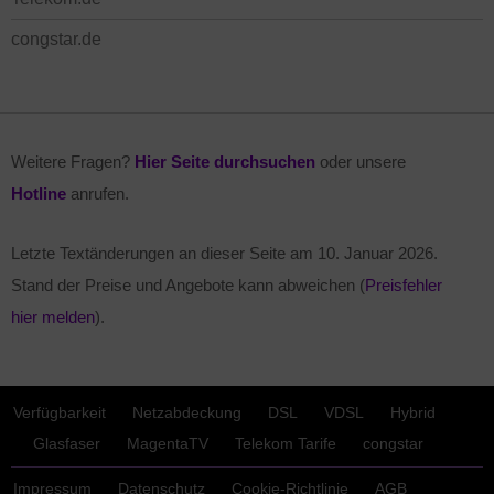
congstar.de
Weitere Fragen?
Hier Seite durchsuchen
oder unsere
Hotline
anrufen.
Letzte Textänderungen an dieser Seite am
10. Januar 2026
.
Stand der Preise und Angebote kann abweichen (
Preisfehler
hier melden
).
Verfügbarkeit
Netzabdeckung
DSL
VDSL
Hybrid
Glasfaser
MagentaTV
Telekom Tarife
congstar
Impressum
Datenschutz
Cookie-Richtlinie
AGB