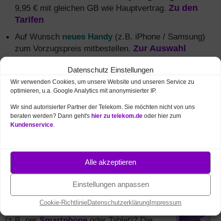
9,95 € mit gleichen GB wie Hauptvertrag.
Zu den
Tarifen
Auf Wunsch
neues Handy
(z.B. iPhone / Samsung)
zum Vorzugspreis mitbestellen.
Zur Auswahl
Für
junge Leute unter 28 Jahren
doppeltes Volumen
Datenschutz Einstellungen
und monatlich sparen.
Infos und Bestellung
Wir verwenden Cookies, um unsere Website und unseren Service zu
optimieren, u.a. Google Analytics mit anonymisierter IP.
Festnetz und Mobilfunk kombinieren
und monatlich
5 € sparen + mehr Daten.
Alle MagentaEINS
Wir sind autorisierter Partner der Telekom. Sie möchten nicht von uns
beraten werden? Dann geht's
hier zu telekom.de
oder hier zum
Vorteile
Kundenservice
.
Alle akzeptieren
Mobilfunk Netzabdeckung
in Ahrensburg
(5G, 4G / LTE, 3G)
Einstellungen anpassen
Brauchen Sie eine zuverlässige
Cookie-Richtlinie
Datenschutzerklärung
Impressum
Internetverbindung für Ihre mobilen Geräte
(z.B. per
Smartphone
oder Tablet)? Die