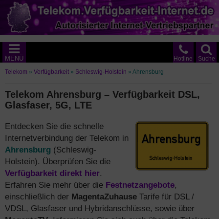
MENÜ
Hotline
Suche
Telekom
»
Verfügbarkeit
»
Schleswig-Holstein
»
Ahrensburg
Telekom Ahrensburg – Verfügbarkeit DSL,
Glasfaser, 5G, LTE
Entdecken Sie die schnelle
Internetverbindung der Telekom in
Ahrensburg
(Schleswig-
Holstein). Überprüfen Sie die
Verfügbarkeit direkt hier
.
Erfahren Sie mehr über die
Festnetzangebote
,
einschließlich der
MagentaZuhause
Tarife für DSL /
VDSL, Glasfaser und Hybridanschlüsse, sowie über