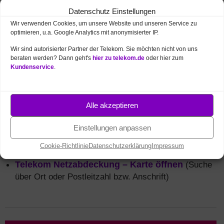
Datenschutz Einstellungen
Wir verwenden Cookies, um unsere Website und unseren Service zu
optimieren, u.a. Google Analytics mit anonymisierter IP.
Mobilfunk Netzabdeckung
in Augsburg
Wir sind autorisierter Partner der Telekom. Sie möchten nicht von uns
(5G, 4G / LTE, 3G)
beraten werden? Dann geht's
hier zu telekom.de
oder hier zum
Kundenservice
.
Sie suchen schnelles Internet für unterwegs
(z.B. per
Smartphone
oder Tablet)? Das
Mobilfunk-Netz
der Deutschen Telekom ist
Alle akzeptieren
fast flächendeckend in Deutschland
ausgebaut. Wie gut
4G
/
LTE
und das neue
Einstellungen anpassen
5G
Netz in Augsburg und Umgebung verfügbar ist,
können Sie in der Telekom Netzkarte online prüfen:
Cookie-Richtlinie
Datenschutzerklärung
Impressum
Telekom Netzabdeckung – Karte öffnen
(Suche
über Ort oder Postleitzahl bzw. Anschrift)