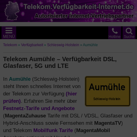
MENÜ
Hotline
Suche
Telekom
»
Verfügbarkeit
»
Schleswig-Holstein
»
Aumühle
Telekom Aumühle – Verfügbarkeit DSL,
Glasfaser, 5G und LTE
In
Aumühle
(Schleswig-Holstein)
steht Ihnen schnelles Internet von
der Telekom zur Verfügung
(hier
prüfen)
. Erfahren Sie mehr über
Festnetz-Tarife und Angebote
(
MagentaZuhause
Tarife mit DSL / VDSL, Glasfaser und
Hybrid-Anschluss sowie Fernsehen mit
MagentaTV
)
und Telekom
Mobilfunk Tarife
(
MagentaMobil