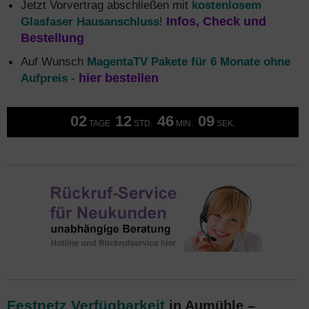
Jetzt Vorvertrag abschließen mit
kostenlosem
Glasfaser Hausanschluss
!
Infos, Check und
Bestellung
Auf Wunsch
MagentaTV Pakete für 6 Monate ohne
Aufpreis
-
hier bestellen
02
12
46
08
TAGE
STD.
MIN.
SEK.
Festnetz Verfügbarkeit
in Aumühle –