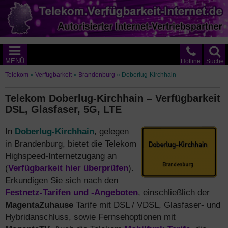
MENÜ
Hotline
Suche
Telekom
»
Verfügbarkeit
»
Brandenburg
»
Doberlug-Kirchhain
Telekom Doberlug-Kirchhain – Verfügbarkeit
DSL, Glasfaser, 5G, LTE
In
Doberlug-Kirchhain
, gelegen
in Brandenburg, bietet die Telekom
Highspeed-Internetzugang an
(
Verfügbarkeit hier überprüfen
).
Erkundigen Sie sich nach den
Festnetz-Tarifen und -Angeboten
, einschließlich der
MagentaZuhause
Tarife mit DSL / VDSL, Glasfaser- und
Hybridanschluss, sowie Fernsehoptionen mit