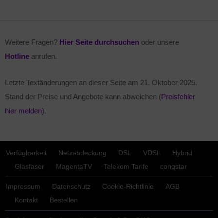
Weitere Fragen?
Hier Seite durchsuchen
oder unsere
Hotline
anrufen.
Letzte Textänderungen an dieser Seite am
21. Oktober 2025
.
Stand der Preise und Angebote kann abweichen (
Preisfehler
hier melden
).
Verfügbarkeit
Netzabdeckung
DSL
VDSL
Hybrid
Glasfaser
MagentaTV
Telekom Tarife
congstar
Impressum
Datenschutz
Cookie-Richtlinie
AGB
Kontakt
Bestellen