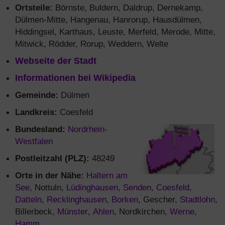
Ortsteile:
Börnste, Buldern, Daldrup, Dernekamp,
Dülmen-Mitte, Hangenau, Hanrorup, Hausdülmen,
Hiddingsel, Karthaus, Leuste, Merfeld, Merode, Mitte,
Mitwick, Rödder, Rorup, Weddern, Welte
Webseite der Stadt
Informationen bei Wikipedia
Gemeinde:
Dülmen
Landkreis:
Coesfeld
Bundesland:
Nordrhein-
Westfalen
Postleitzahl (PLZ):
48249
Orte in der Nähe:
Haltern am
See
, Nottuln,
Lüdinghausen
,
Senden
,
Coesfeld
,
Datteln
,
Recklinghausen
,
Borken
, Gescher,
Stadtlohn
,
Billerbeck,
Münster
,
Ahlen
, Nordkirchen,
Werne
,
Hamm