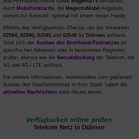
und Hybridanschlüsse sowie
MagentaTV
umfassen.
Auch
Mobilfunktarife
, die
MagentaMobil
Angebote,
stehen zur Auswahl, optional mit einem neuen Handy.
Mithilfe des Verfügbarkeits-Checks, der die Vorwahlen
02594, 02590, 02591
und
02548
für
Dülmen
umfasst,
lässt sich der
Ausbau des Breitband-Festnetzes
an
spezifischen Adressen oder in bestimmten Regionen
prüfen, ebenso wie die
Netzabdeckung
der Telekom, die
5G und 4G / LTE umfasst.
Für weitere Informationen, insbesondere zum geplanten
Ausbau des Glasfasernetzes in Ihrer Stadt, halten die
aktuellen Nachrichten
stets Neues bereit.
Verfügbarkeit online prüfen
Telekom Netz in Dülmen