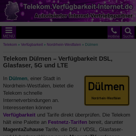
MENÜ
Hotline
Suche
Telekom
»
Verfügbarkeit
»
Nordrhein-Westfalen
»
Dülmen
Telekom Dülmen – Verfügbarkeit DSL,
Glasfaser, 5G und LTE
In
Dülmen
, einer Stadt in
Nordrhein-Westfalen, bietet die
Telekom schnelle
Internetverbindungen an.
Interessenten können
Verfügbarkeit
und Tarife direkt überprüfen. Die Telekom
hält eine Palette an
Festnetz-Tarifen
bereit, darunter
MagentaZuhause
Tarife, die DSL / VDSL, Glasfaser-