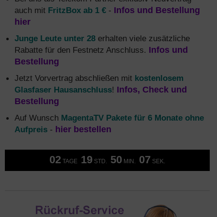
auch mit
FritzBox ab 1 €
-
Infos und Bestellung
hier
Junge Leute unter 28
erhalten viele zusätzliche
Rabatte für den Festnetz Anschluss.
Infos und
Bestellung
Jetzt Vorvertrag abschließen mit
kostenlosem
Glasfaser Hausanschluss
!
Infos, Check und
Bestellung
Auf Wunsch
MagentaTV Pakete für 6 Monate ohne
Aufpreis
-
hier bestellen
02
19
50
06
TAGE
STD.
MIN.
SEK.