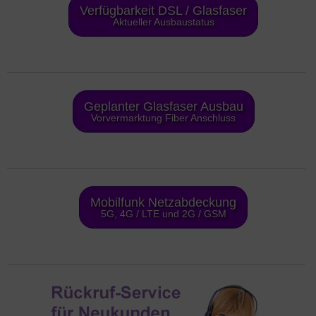
Verfügbarkeit DSL / Glasfaser
Aktueller Ausbaustatus
Geplanter Glasfaser Ausbau
Vorvermarktung Fiber Anschluss
Mobilfunk Netzabdeckung
5G, 4G / LTE und 2G / GSM