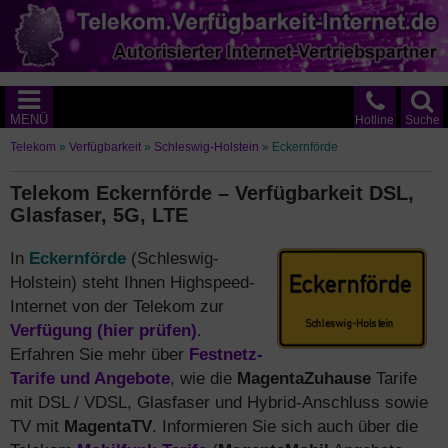
MENÜ
Hotline
Suche
Telekom
»
Verfügbarkeit
»
Schleswig-Holstein
»
Eckernförde
Telekom Eckernförde – Verfügbarkeit DSL,
Glasfaser, 5G, LTE
In
Eckernförde
(Schleswig-
Holstein) steht Ihnen Highspeed-
Internet von der Telekom zur
Verfügung (hier prüfen)
.
Erfahren Sie mehr über
Festnetz-
Tarife und Angebote
, wie die
MagentaZuhause
Tarife
mit DSL / VDSL, Glasfaser und Hybrid-Anschluss sowie
TV mit
MagentaTV
. Informieren Sie sich auch über die