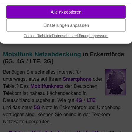
und monatlich sparen.
Infos und Bestellung
Festnetz und Mobilfunk kombinieren
und monatlich
Alle akzeptieren
5 € sparen + mehr Daten.
Alle MagentaEINS
Vorteile
Einstellungen anpassen
Cookie-Richtlinie
Datenschutzerklärung
Impressum
Mobilfunk Netzabdeckung
in Eckernförde
(5G, 4G / LTE, 3G)
Benötigen Sie schnelles Internet für
unterwegs, etwa auf Ihrem
Smartphone
oder
Tablet? Das
Mobilfunknetz
der Deutschen
Telekom ist nahezu flächendeckend in
Deutschland ausgebaut. Wie gut
4G
/
LTE
und das neue
5G
-Netz in Eckernförde und Umgebung
verfügbar sind, können Sie online in der Telekom
Netzkarte überprüfen.