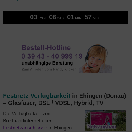
03
06
01
56
TAGE
STD.
MIN.
SEK.
Festnetz Verfügbarkeit
in Ehingen (Donau)
– Glasfaser, DSL / VDSL, Hybrid, TV
Die Verfügbarkeit von
Breitbandinternet über
Festnetzanschlüsse
in Ehingen