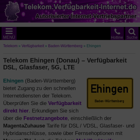
MENÜ
Hotline
Suche
Telekom
»
Verfügbarkeit
»
Baden-Württemberg
»
Ehingen
Telekom Ehingen (Donau) – Verfügbarkeit
DSL, Glasfaser, 5G, LTE
Ehingen
(Baden-Württemberg)
bietet Zugang zu den schnellen
Internetdiensten der Telekom.
Überprüfen Sie die
Verfügbarkeit
direkt hier
. Erkundigen Sie sich
über die
Festnetzangebote
, einschließlich der
MagentaZuhause
Tarife für DSL / VDSL, Glasfaser- und
Hybridanschlüsse, sowie über Fernsehoptionen mit