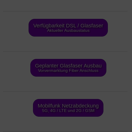
Verfügbarkeit DSL / Glasfaser
Aktueller Ausbaustatus
Geplanter Glasfaser Ausbau
Vorvermarktung Fiber Anschluss
Mobilfunk Netzabdeckung
5G, 4G / LTE und 2G / GSM