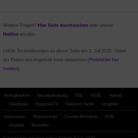
Weitere Fragen?
Hier Seite durchsuchen
oder unsere
Hotline
anrufen.
Letzte Textänderungen an dieser Seite am
2. Juli 2025
. Stand
der Preise und Angebote kann abweichen (
Preisfehler hier
melden
).
Verfügbarkeit
Netzabdeckung
DSL
VDSL
Hybrid
Glasfaser
MagentaTV
Telekom Tarife
congstar
Impressum
Datenschutz
Cookie-Richtlinie
AGB
Kontakt
Bestellen
© telekommunikation-online Gutsch & Co. OHG