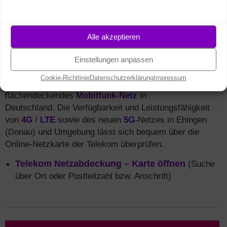
Mobilfunk Netzabdeckung
in Ehingen
(Donau) (5G, 4G / LTE, 3G)
Alle akzeptieren
Sind Sie auf der Suche nach einer schnellen
Internetverbindung für Ihre mobilen Geräte
Einstellungen anpassen
wie
Smartphones
oder Tablets? Die
Cookie-Richtlinie
Datenschutzerklärung
Impressum
Deutsche Telekom bietet ein nahezu
flächendeckendes
Mobilfunk-Netz
in
Deutschland. Die Verfügbarkeit und Leistungsfähigkeit
von
4G
/
LTE
sowie des neuen
5G
-Netzes in Ehingen
(Donau) und Umgebung lässt sich bequem über die
Online-Netzkarte der Telekom überprüfen.
Telekom Netzabdeckung – Karte öffnen
(Suche
über Ort oder Postleitzahl bzw. Anschrift)