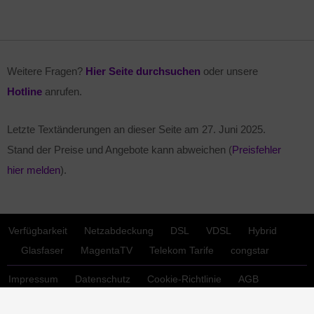
Weitere Fragen?
Hier Seite durchsuchen
oder unsere
Hotline
anrufen.
Letzte Textänderungen an dieser Seite am
27. Juni 2025
.
Stand der Preise und Angebote kann abweichen (
Preisfehler
hier melden
).
Verfügbarkeit
Netzabdeckung
DSL
VDSL
Hybrid
Glasfaser
MagentaTV
Telekom Tarife
congstar
Impressum
Datenschutz
Cookie-Richtlinie
AGB
Kontakt
Bestellen