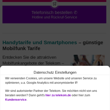
🛒
Telefonisch bestellen ✆
Hotline und Rückruf-Service
Handytarife und Smartphones
– günstige
Mobilfunk Tarife
Entdecken Sie die attraktiven
Mobilfunkangebote der Telekom –
wählen Sie zwischen einem
Datenschutz Einstellungen
Vertrag
oder einer
Prepaid Karte
.
Wir verwenden Cookies, um unsere Website und unseren Service zu
Die
MagentaMobil
Tarife überzeugen mit
optimieren, u.a. Google Analytics mit anonymisierter IP.
hervorragender
Netzabdeckung
und dem
Wir sind autorisierter Partner der Telekom. Sie möchten nicht von uns
fortschrittlichen
5G Netz
, das auch in zahlreichen
beraten werden? Dann geht's
hier zu telekom.de
oder hier zum
Bereichen Emmendingens verfügbar ist. Treffen Sie Ihre
Kundenservice
.
Wahl für einen Telekom Mobilfunktarif im August 2026