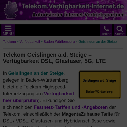
MENÜ
Hotline
Suche
Telekom
»
Verfügbarkeit
»
Baden-Württemberg
»
Geislingen an der Steige
Telekom Geislingen a.d. Steige –
Verfügbarkeit DSL, Glasfaser, 5G, LTE
In
Geislingen an der Steige
,
gelegen in Baden-Württemberg,
bietet die Telekom Highspeed-
Internetzugang an (
Verfügbarkeit
hier überprüfen
). Erkundigen Sie
sich nach den
Festnetz-Tarifen und -Angeboten
der
Telekom, einschließlich der
MagentaZuhause
Tarife für
DSL / VDSL, Glasfaser- und Hybridanschlüsse sowie