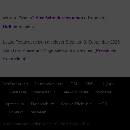
Weitere Fragen?
Hier Seite durchsuchen
oder unsere
Hotline
anrufen.
Letzte Textänderungen an dieser Seite am
8. September 2025
.
Stand der Preise und Angebote kann abweichen (
Preisfehler
hier melden
).
Verfügbarkeit
Netzabdeckung
DSL
VDSL
Hybrid
Glasfaser
MagentaTV
Telekom Tarife
congstar
Impressum
Datenschutz
Cookie-Richtlinie
AGB
Kontakt
Bestellen
© telekommunikation-online Gutsch & Co. OHG