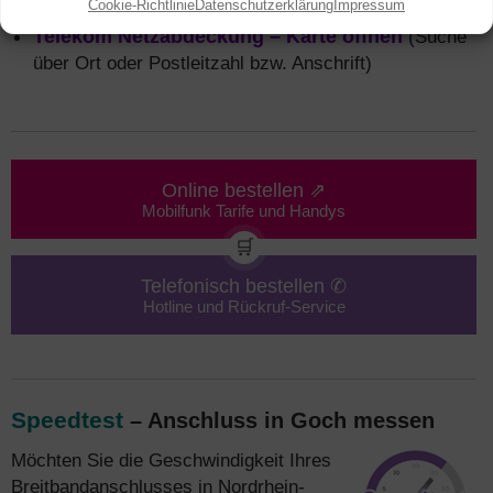
Cookie-Richtlinie
Datenschutzerklärung
Impressum
Telekom Netzabdeckung – Karte öffnen
(Suche
über Ort oder Postleitzahl bzw. Anschrift)
Online bestellen ⇗
Mobilfunk Tarife und Handys
🛒
Telefonisch bestellen ✆
Hotline und Rückruf-Service
Speedtest
– Anschluss in Goch messen
Möchten Sie die Geschwindigkeit Ihres
Breitbandanschlusses in Nordrhein-