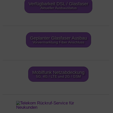
Verfügbarkeit DSL / Glasfaser
Aktueller Ausbaustatus
Geplanter Glasfaser Ausbau
Vorvermarktung Fiber Anschluss
Mobilfunk Netzabdeckung
5G, 4G / LTE und 2G / GSM