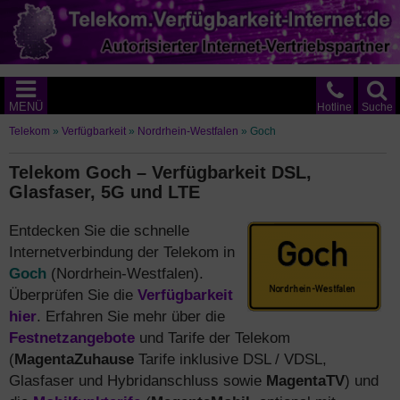
MENÜ
Hotline
Suche
Telekom
»
Verfügbarkeit
»
Nordrhein-Westfalen
»
Goch
Telekom Goch – Verfügbarkeit DSL,
Glasfaser, 5G und LTE
Entdecken Sie die schnelle
Internetverbindung der Telekom in
Goch
(Nordrhein-Westfalen).
Überprüfen Sie die
Verfügbarkeit
hier
. Erfahren Sie mehr über die
Festnetzangebote
und Tarife der Telekom
(
MagentaZuhause
Tarife inklusive DSL / VDSL,
Glasfaser und Hybridanschluss sowie
MagentaTV
) und