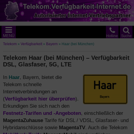
MENÜ
Hotline
Suche
Telekom
»
Verfügbarkeit
»
Bayern
»
Haar (bei München)
Telekom Haar (bei München) – Verfügbarkeit
DSL, Glasfaser, 5G, LTE
In
Haar
, Bayern, bietet die
Telekom schnelle
Internetverbindungen an
(
Verfügbarkeit hier überprüfen
).
Erkundigen Sie sich nach den
Festnetz-Tarifen und -Angeboten
, einschließlich der
MagentaZuhause
Tarife für DSL / VDSL, Glasfaser- und
Hybridanschlüsse sowie
MagentaTV
. Auch die Telekom