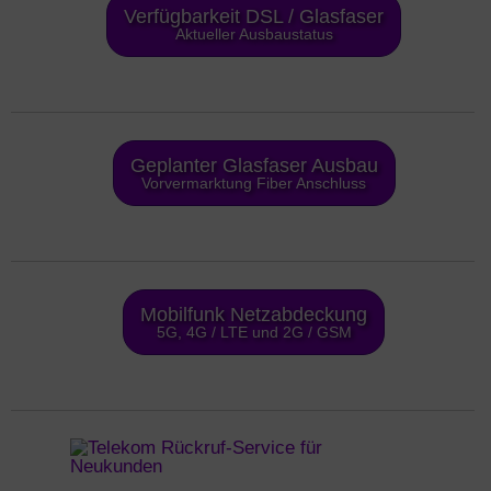
Verfügbarkeit DSL / Glasfaser
Aktueller Ausbaustatus
Geplanter Glasfaser Ausbau
Vorvermarktung Fiber Anschluss
Mobilfunk Netzabdeckung
5G, 4G / LTE und 2G / GSM