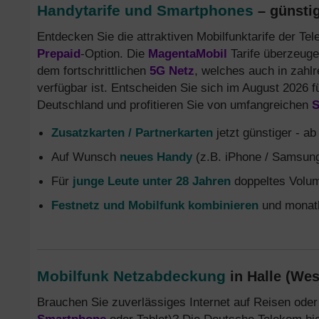
Handytarife und Smartphones
– günstig
Entdecken Sie die attraktiven Mobilfunktarife der T
Prepaid
-Option. Die
MagentaMobil
Tarife überzeug
dem fortschrittlichen
5G Netz
, welches auch in zahl
verfügbar ist. Entscheiden Sie sich im August 2026 fü
Deutschland und profitieren Sie von umfangreichen
S
Zusatzkarten / Partnerkarten
jetzt günstiger - a
Auf Wunsch
neues Handy
(z.B. iPhone / Samsung
Für
junge Leute unter 28 Jahren
doppeltes Volum
Festnetz und Mobilfunk kombinieren
und monatl
Mobilfunk Netzabdeckung
in Halle (Wes
Brauchen Sie zuverlässiges Internet auf Reisen oder