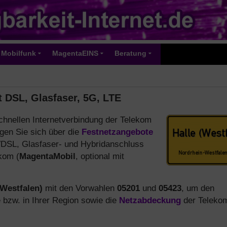
Mobilfunk
MagentaEINS
Beratung
t DSL, Glasfaser, 5G, LTE
chnellen Internetverbindung der Telekom
igen Sie sich über die
Festnetzangebote
 VDSL, Glasfaser- und Hybridanschluss
kom (
MagentaMobil
, optional mit
(Westfalen)
mit den Vorwahlen
05201
und
05423
, um den
 bzw. in Ihrer Region sowie die
Netzabdeckung
der Teleko