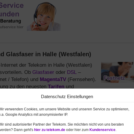
 Glasfaser in Halle (Westfalen)
Internet der Telekom in Halle (Westfalen)
isvorteilen. Ob
Glasfaser
oder
DSL
–
net / Telefon) und
MagentaTV
(Fernsehen).
atung zu den neuesten
Tarifen
und
Datenschutz Einstellungen
ie ersten 6 Monate je nur 19,95 €
. Zusätzlich einmalig exk
Wir verwenden Cookies, um unsere Website und unseren Service zu optimieren,
bestellen
u.a. Google Analytics mit anonymisierter IP.
 auch mit
FritzBox ab 1 €
-
Infos und Bestellung hier
Wir sind autorisierter Partner der Telekom. Sie möchten nicht von uns beraten
werden? Dann geht's
hier zu telekom.de
oder hier zum
Kundenservice
.
Rabatte für den Festnetz Anschluss.
Infos und Bestellung