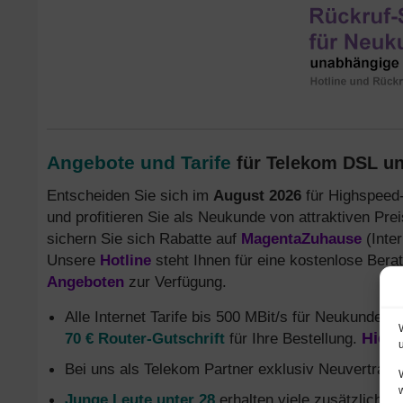
Angebote und Tarife
für Telekom DSL und
Entscheiden Sie sich im
August 2026
für Highspeed-
und profitieren Sie als Neukunde von attraktiven Pre
sichern Sie sich Rabatte auf
MagentaZuhause
(Inter
Unsere
Hotline
steht Ihnen für eine kostenlose Ber
Angeboten
zur Verfügung.
Alle Internet Tarife bis 500 MBit/s für Neukunden
d
70 € Router-Gutschrift
für Ihre Bestellung.
Hier 
Bei uns als Telekom Partner exklusiv Neuvertrag
Junge Leute unter 28
erhalten viele zusätzliche 