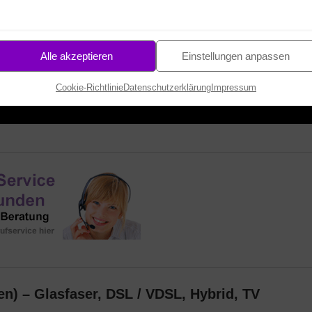
asfaser Hausanschluss
!
Infos, Check und Bestellung
ne Aufpreis
-
hier bestellen
Alle akzeptieren
Einstellungen anpassen
Cookie-Richtlinie
Datenschutzerklärung
Impressum
29
45
STD.
MIN.
SEK.
en) – Glasfaser, DSL / VDSL, Hybrid, TV