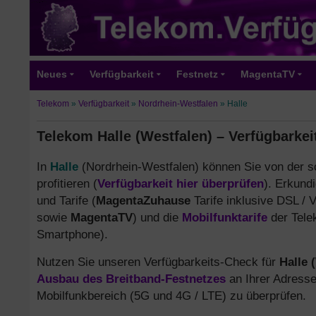
Neues
Verfügbarkeit
Festnetz
MagentaTV
Telekom
»
Verfügbarkeit
»
Nordrhein-Westfalen
»
Halle
Telekom Halle (Westfalen) – Verfügbarkei
In
Halle
(Nordrhein-Westfalen) können Sie von der s
profitieren (
Verfügbarkeit hier überprüfen
). Erkund
und Tarife (
MagentaZuhause
Tarife inklusive DSL /
sowie
MagentaTV
) und die
Mobilfunktarife
der Tele
Smartphone).
Nutzen Sie unseren Verfügbarkeits-Check für
Halle 
Ausbau des Breitband-Festnetzes
an Ihrer Adresse
Mobilfunkbereich (5G und 4G / LTE) zu überprüfen.