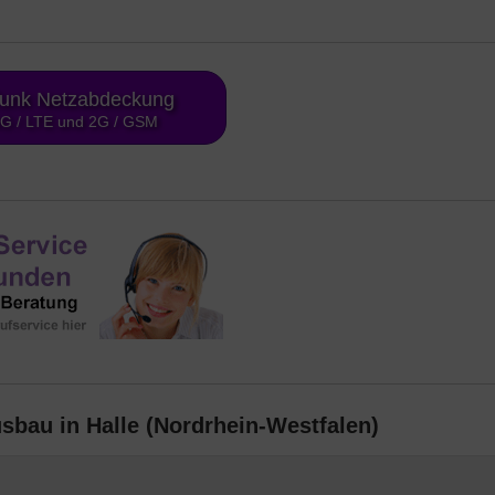
funk Netzabdeckung
4G / LTE und 2G / GSM
sbau in Halle (Nordrhein-Westfalen)