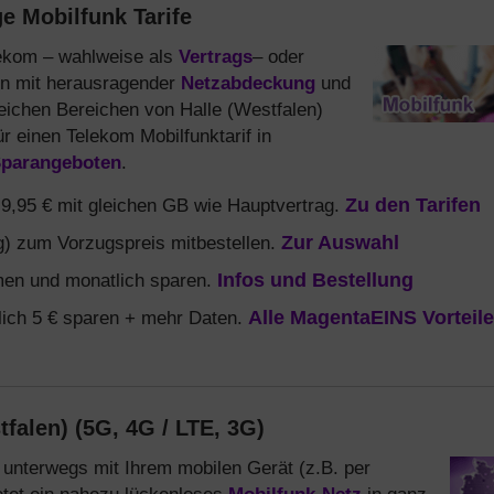
e Mobilfunk Tarife
elekom – wahlweise als
Vertrags
– oder
en mit herausragender
Netzabdeckung
und
reichen Bereichen von Halle (Westfalen)
r einen Telekom Mobilfunktarif in
parangeboten
.
b 9,95 € mit gleichen GB wie Hauptvertrag.
Zu den Tarifen
) zum Vorzugspreis mitbestellen.
Zur Auswahl
en und monatlich sparen.
Infos und Bestellung
ich 5 € sparen + mehr Daten.
Alle MagentaEINS Vorteile
tfalen) (5G, 4G / LTE, 3G)
 unterwegs mit Ihrem mobilen Gerät (z.B. per