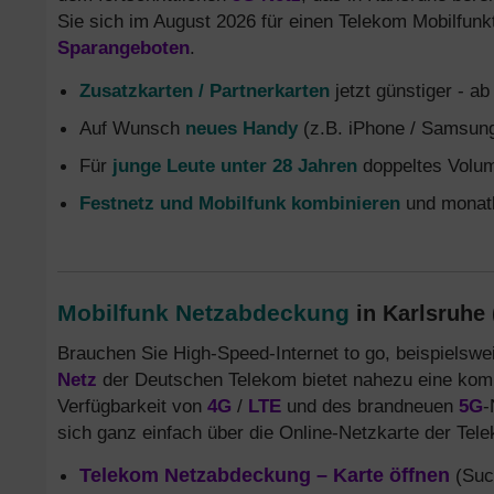
Sie sich im August 2026 für einen Telekom Mobilfunkta
Sparangeboten
.
Zusatzkarten / Partnerkarten
jetzt günstiger - a
Auf Wunsch
neues Handy
(z.B. iPhone / Samsung
Für
junge Leute unter 28 Jahren
doppeltes Volum
Festnetz und Mobilfunk kombinieren
und monatl
Mobilfunk Netzabdeckung
in Karlsruhe 
Brauchen Sie High-Speed-Internet to go, beispielswei
Netz
der Deutschen Telekom bietet nahezu eine komp
Verfügbarkeit von
4G
/
LTE
und des brandneuen
5G
-
sich ganz einfach über die Online-Netzkarte der Tel
Telekom Netzabdeckung – Karte öffnen
(Such