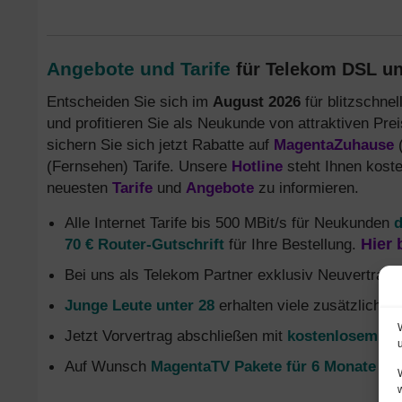
Angebote und Tarife
für Telekom DSL un
Entscheiden Sie sich im
August 2026
für blitzschne
und profitieren Sie als Neukunde von attraktiven Pre
sichern Sie sich jetzt Rabatte auf
MagentaZuhause
(
(Fernsehen) Tarife. Unsere
Hotline
steht Ihnen koste
neuesten
Tarife
und
Angebote
zu informieren.
Alle Internet Tarife bis 500 MBit/s für Neukunden
d
70 € Router-Gutschrift
für Ihre Bestellung.
Hier 
Bei uns als Telekom Partner exklusiv Neuvertrag
Junge Leute unter 28
erhalten viele zusätzliche 
Jetzt Vorvertrag abschließen mit
kostenlosem Gl
Auf Wunsch
MagentaTV Pakete für 6 Monate oh