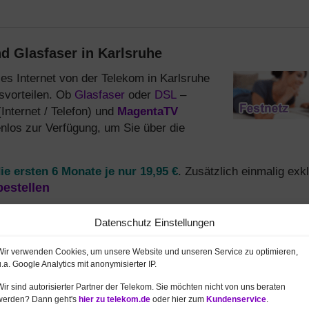
d Glasfaser in Karlsruhe
lles Internet von der Telekom in Karlsruhe
isvorteilen. Ob
Glasfaser
oder
DSL
–
Internet / Telefon) und
MagentaTV
nlos zur Verfügung, um Sie über die
ie ersten 6 Monate je nur 19,95 €
. Zusätzlich einmalig exk
bestellen
 auch mit
FritzBox ab 1 €
-
Infos und Bestellung hier
Datenschutz Einstellungen
Rabatte für den Festnetz Anschluss.
Infos und Bestellung
Wir verwenden Cookies, um unsere Website und unseren Service zu optimieren,
asfaser Hausanschluss
!
Infos, Check und Bestellung
u.a. Google Analytics mit anonymisierter IP.
ne Aufpreis
-
hier bestellen
Wir sind autorisierter Partner der Telekom. Sie möchten nicht von uns beraten
werden? Dann geht's
hier zu telekom.de
oder hier zum
Kundenservice
.