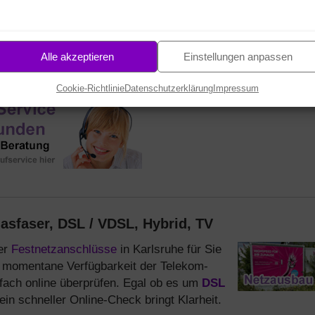
44
58
STD.
MIN.
SEK.
Alle akzeptieren
Einstellungen anpassen
Cookie-Richtlinie
Datenschutzerklärung
Impressum
asfaser, DSL / VDSL, Hybrid, TV
ber
Festnetzanschlüsse
in Karlsruhe für Sie
e momentane Verfügbarkeit der Telekom-
fach online überprüfen. Egal ob es um
DSL
ein schneller Online-Check bringt Klarheit.