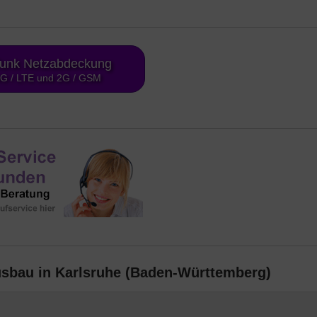
funk Netzabdeckung
4G / LTE und 2G / GSM
usbau in Karlsruhe (Baden-Württemberg)