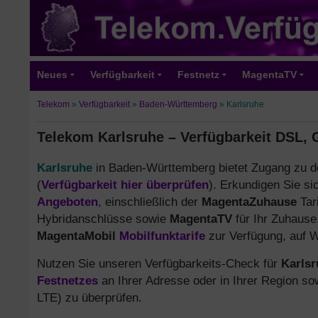
Neues
Verfügbarkeit
Festnetz
MagentaTV
Telekom
»
Verfügbarkeit
»
Baden-Württemberg
»
Karlsruhe
Telekom Karlsruhe – Verfügbarkeit DSL, 
Karlsruhe
in Baden-Württemberg bietet Zugang zu de
(
Verfügbarkeit hier überprüfen
). Erkundigen Sie s
Angeboten
, einschließlich der
MagentaZuhause
Tar
Hybridanschlüsse sowie
MagentaTV
für Ihr Zuhause
MagentaMobil
Mobilfunktarife
zur Verfügung, auf 
Nutzen Sie unseren Verfügbarkeits-Check für
Karlsr
Festnetzes
an Ihrer Adresse oder in Ihrer Region so
LTE) zu überprüfen.