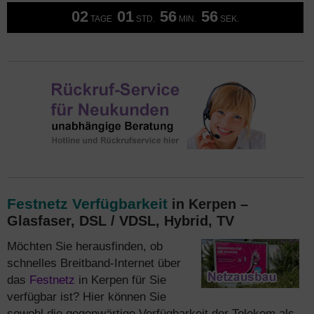
02
01
56
56
TAGE
STD.
MIN.
SEK.
Festnetz Verfügbarkeit
in Kerpen –
Glasfaser, DSL / VDSL, Hybrid, TV
Möchten Sie herausfinden, ob
schnelles Breitband-Internet über
das
Festnetz
in Kerpen für Sie
verfügbar ist? Hier können Sie
sowohl die gegenwärtige Verfügbarkeit der Telekom als