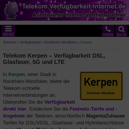
MENÜ
Hotline
Suche
Telekom
»
Verfügbarkeit
»
Nordrhein-Westfalen
»
Kerpen
Telekom Kerpen – Verfügbarkeit DSL,
Glasfaser, 5G und LTE
In
Kerpen
, einer Stadt in
Nordrhein-Westfalen, bietet die
Telekom schnelle
Internetverbindungen an.
Überprüfen Sie die
Verfügbarkeit
direkt hier
. Entdecken Sie die
Festnetz-Tarife und -
Angebote
der Telekom, einschließlich
MagentaZuhause
Tarifen für DSL/VDSL, Glasfaser- und Hybridanschlüsse