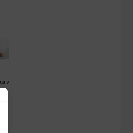
.
lusiv