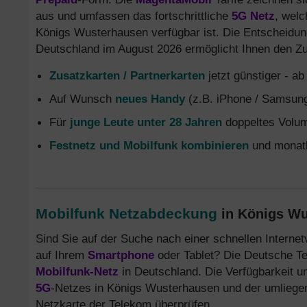
aus und umfassen das fortschrittliche
5G Netz
, welc
Königs Wusterhausen verfügbar ist. Die Entscheidung
Deutschland im August 2026 ermöglicht Ihnen den Z
Zusatzkarten / Partnerkarten
jetzt günstiger - a
Auf Wunsch
neues Handy
(z.B. iPhone / Samsung
Für
junge Leute unter 28 Jahren
doppeltes Volum
Festnetz und Mobilfunk kombinieren
und monatl
Mobilfunk Netzabdeckung
in Königs Wu
Sind Sie auf der Suche nach einer schnellen Internet
auf Ihrem
Smartphone
oder Tablet? Die Deutsche Te
Mobilfunk-Netz
in Deutschland. Die Verfügbarkeit u
5G
-Netzes in Königs Wusterhausen und der umliegen
Netzkarte der Telekom überprüfen.