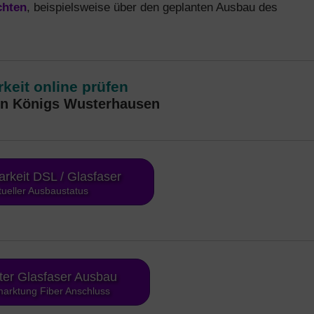
chten
, beispielsweise über den geplanten Ausbau des
keit online prüfen
in Königs Wusterhausen
arkeit DSL / Glasfaser
tueller Ausbaustatus
ter Glasfaser Ausbau
arktung Fiber Anschluss