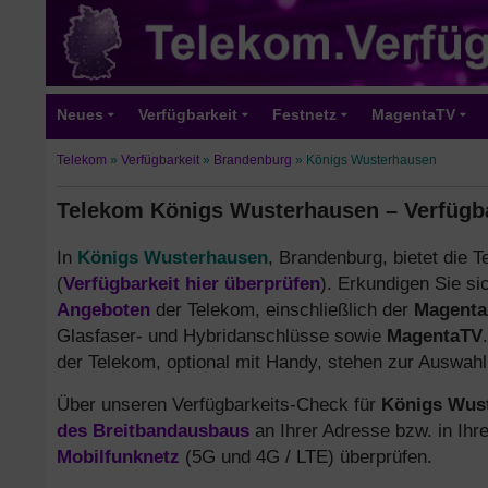
Neues
Verfügbarkeit
Festnetz
MagentaTV
Telekom
»
Verfügbarkeit
»
Brandenburg
»
Königs Wusterhausen
Telekom Königs Wusterhausen – Verfügba
In
Königs Wusterhausen
, Brandenburg, bietet die 
(
Verfügbarkeit hier überprüfen
). Erkundigen Sie s
Angeboten
der Telekom, einschließlich der
Magenta
Glasfaser- und Hybridanschlüsse sowie
MagentaTV
der Telekom, optional mit Handy, stehen zur Auswahl
Über unseren Verfügbarkeits-Check für
Königs Wus
des Breitbandausbaus
an Ihrer Adresse bzw. in Ihr
Mobilfunknetz
(5G und 4G / LTE) überprüfen.