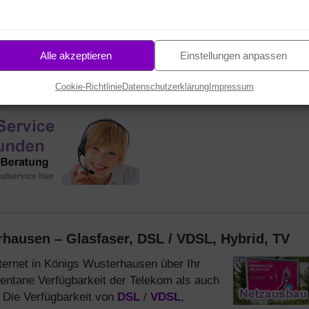
33
50
STD.
MIN.
SEK.
Alle akzeptieren
Einstellungen anpassen
Cookie-Richtlinie
Datenschutzerklärung
Impressum
hausen – Glasfaser, DSL / VDSL, Hybrid, TV
ternet in Königs Wusterhausen über Ihr
entane Verfügbarkeit der Telekom als auch
. Die Verfügbarkeit von
DSL
/
VDSL
,