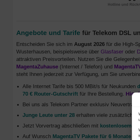
Angebote und Tarife
für Telekom DSL un
Entscheiden Sie sich im
August 2026
für die High-S
Wusterhausen, beispielsweise über
Glasfaser
oder
attraktiven Preisvorteilen. Nutzen Sie die Gelegenheit
MagentaZuhause
(Internet / Telefon) und
MagentaT
steht Ihnen jederzeit zur Verfügung, um Sie unverbin
Alle Internet Tarife bis 500 MBit/s für Neukunden
d
70 € Router-Gutschrift
für Ihre Bestellung.
Hier 
Bei uns als Telekom Partner exklusiv Neuvertrag
Junge Leute unter 28
erhalten viele zusätzliche 
Jetzt Vorvertrag abschließen mit
kostenlosem Gl
Auf Wunsch
MagentaTV Pakete für 6 Monate oh