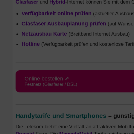
Glasfaser
und
Hybrid
-Internet können Sie mit dem 
Verfügbarkeit online prüfen
(aktueller Ausbaus
Glasfaser Ausbauplanung prüfen
(auf Wunsch
Netzausbau Karte
(Breitband Internet Ausbau)
Hotline
(Verfügbarkeit prüfen und kostenlose Tari
Online bestellen ⇗
Festnetz (Glasfaser / DSL)
Handytarife und Smartphones
– günstig
Die Telekom bietet eine Vielfalt an attraktiven Mobilf
Prepaid
-Form. Die
MagentaMobil
Tarife zeichnen s