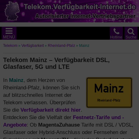
MENÜ
Hotline
Suche
Telekom
»
Verfügbarkeit
»
Rheinland-Pfalz
»
Mainz
Telekom Mainz – Verfügbarkeit DSL,
Glasfaser, 5G und LTE
In
Mainz
, dem Herzen von
Rheinland-Pfalz, können Sie sich
auf blitzschnelles Internet der
Telekom verlassen. Überprüfen
Sie die
Verfügbarkeit direkt hier
.
Entdecken Sie die Vielfalt der
Festnetz-Tarife und -
Angebote
: Ob
MagentaZuhause
Tarife mit DSL / VDSL,
Glasfaser oder Hybrid-Anschluss oder Fernsehen der