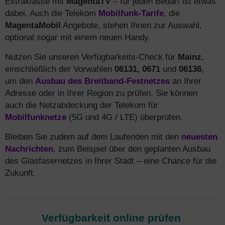
Extraklasse mit
MagentaTV
– für jeden Bedarf ist etwas
dabei. Auch die Telekom
Mobilfunk-Tarife
, die
MagentaMobil
Angebote, stehen Ihnen zur Auswahl,
optional sogar mit einem neuen Handy.
Nutzen Sie unseren Verfügbarkeits-Check für
Mainz
,
einschließlich der Vorwahlen
06131, 0671
und
06136
,
um den
Ausbau des Breitband-Festnetzes
an Ihrer
Adresse oder in Ihrer Region zu prüfen. Sie können
auch die Netzabdeckung der Telekom für
Mobilfunknetze
(5G und 4G / LTE) überprüfen.
Bleiben Sie zudem auf dem Laufenden mit den
neuesten
Nachrichten
, zum Beispiel über den geplanten Ausbau
des Glasfasernetzes in Ihrer Stadt – eine Chance für die
Zukunft.
Verfügbarkeit online prüfen