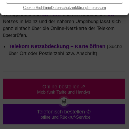
Telekom bietet nahezu eine komplette
Abdeckung in ganz Deutschland. Die
Cookie-Richtlinie
Datenschutzerklärung
Impressum
Verfügbarkeit von
4G
/
LTE
und des brandneuen
5G
-
Netzes in Mainz und der näheren Umgebung lässt sich
ganz einfach über die Online-Netzkarte der Telekom
überprüfen.
Telekom Netzabdeckung – Karte öffnen
(Suche
über Ort oder Postleitzahl bzw. Anschrift)
Online bestellen ⇗
Mobilfunk Tarife und Handys
🛒
Telefonisch bestellen ✆
Hotline und Rückruf-Service