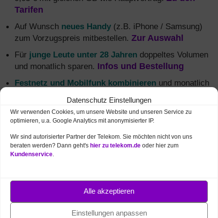
Tarifen
Auf Wunsch
neues Handy
(z.B. iPhone / Samsung)
zum Vorzugspreis mitbestellen.
Zur Auswahl
Für
junge Leute unter 28 Jahren
doppeltes Volumen
und monatlich sparen.
Infos und Bestellung
Festnetz und Mobilfunk kombinieren
und monatlich
5 € sparen + mehr Daten.
Alle MagentaEINS
Datenschutz Einstellungen
Vorteile
Wir verwenden Cookies, um unsere Website und unseren Service zu
optimieren, u.a. Google Analytics mit anonymisierter IP.
Wir sind autorisierter Partner der Telekom. Sie möchten nicht von uns
beraten werden? Dann geht's
hier zu telekom.de
oder hier zum
Mobilfunk Netzabdeckung
in Mainz (5G,
Kundenservice
.
4G / LTE, 3G)
Brauchen Sie High-Speed-Internet to go,
Alle akzeptieren
beispielsweise für Ihr
Smartphone
oder
Tablet? Das
Mobilfunk-Netz
der Deutschen
Einstellungen anpassen