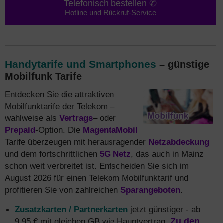
Telefonisch bestellen ✆
Hotline und Rückruf-Service
Handytarife und Smartphones
– günstige
Mobilfunk Tarife
Entdecken Sie die attraktiven
Mobilfunktarife der Telekom –
wahlweise als
Vertrags
– oder
Prepaid
-Option. Die
MagentaMobil
Tarife überzeugen mit herausragender
Netzabdeckung
und dem fortschrittlichen
5G Netz
, das auch in Mainz
schon weit verbreitet ist. Entscheiden Sie sich im
August 2026 für einen Telekom Mobilfunktarif und
profitieren Sie von zahlreichen
Sparangeboten
.
Zusatzkarten / Partnerkarten
jetzt günstiger - ab
9,95 € mit gleichen GB wie Hauptvertrag.
Zu den