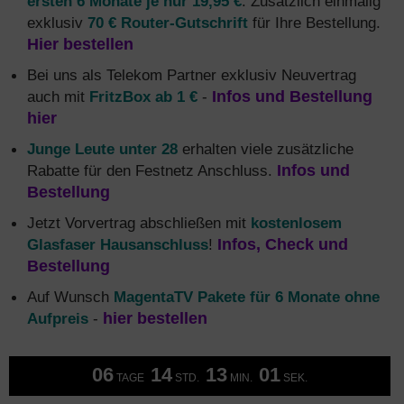
ersten 6 Monate je nur 19,95 €
. Zusätzlich einmalig
exklusiv
70 € Router-Gutschrift
für Ihre Bestellung.
Hier bestellen
Bei uns als Telekom Partner exklusiv Neuvertrag
auch mit
FritzBox ab 1 €
-
Infos und Bestellung
hier
Junge Leute unter 28
erhalten viele zusätzliche
Rabatte für den Festnetz Anschluss.
Infos und
Bestellung
Jetzt Vorvertrag abschließen mit
kostenlosem
Glasfaser Hausanschluss
!
Infos, Check und
Bestellung
Auf Wunsch
MagentaTV Pakete für 6 Monate ohne
Aufpreis
-
hier bestellen
06
14
13
00
TAGE
STD.
MIN.
SEK.