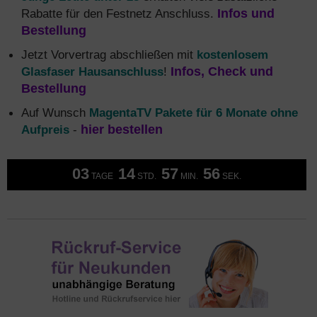
Rabatte für den Festnetz Anschluss.
Infos und
Bestellung
Jetzt Vorvertrag abschließen mit
kostenlosem
Glasfaser Hausanschluss
!
Infos, Check und
Bestellung
Auf Wunsch
MagentaTV Pakete für 6 Monate ohne
Aufpreis
-
hier bestellen
03
14
57
55
TAGE
STD.
MIN.
SEK.