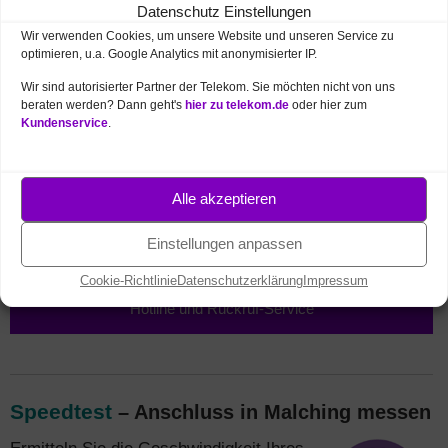
der umliegenden Region lässt sich ganz einfach über die
Datenschutz Einstellungen
Online-Netzkarte der Telekom überprüfen.
Wir verwenden Cookies, um unsere Website und unseren Service zu
optimieren, u.a. Google Analytics mit anonymisierter IP.
Telekom Netzabdeckung – Karte öffnen
(Suche
über Ort oder Postleitzahl bzw. Anschrift)
Wir sind autorisierter Partner der Telekom. Sie möchten nicht von uns
beraten werden? Dann geht's
hier zu telekom.de
oder hier zum
Kundenservice
.
Alle akzeptieren
Online bestellen ⇗
Mobilfunk Tarife und Handys
Einstellungen anpassen
🛒
Cookie-Richtlinie
Datenschutzerklärung
Impressum
Telefonisch bestellen ✆
Hotline und Rückruf-Service
Speedtest
– Anschluss in Malching messen