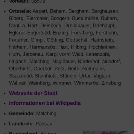
Vorwahl:
08573
Ortsteile:
Asperl, Beham, Bergham, Berghausen,
Biberg, Biermaier, Bongern, Bucklmühle, Bullarn,
Dantl a. Hart, Deisböck, Dreiblbauer, Driehäupl,
Eglsee, Engertsöd, Enzing, Forstberg, Forstlehn,
Forstner, Gimpl, Götting, Gottschal, Halmstein,
Harham, Harmansöd, Hart, Hilbing, Hochleithen,
Hurn, Jetzenau, Kargl vorm Wald, Leitendobl,
Lindach, Malching, Naglbauer, Niederhof, Nündorf,
Oberhiebl, Oberhof, Putz, Reith, Rottmaier,
Starzenöd, Steinhiebl, Stündln, Urfar, Voglarn,
Wallner, Weinberg, Wimmer, Wimmeröd, Zinsberg
Webseite der Stadt
Informationen bei Wikipedia
Gemeinde:
Malching
Landkreis:
Passau
Bundesland:
Bayern