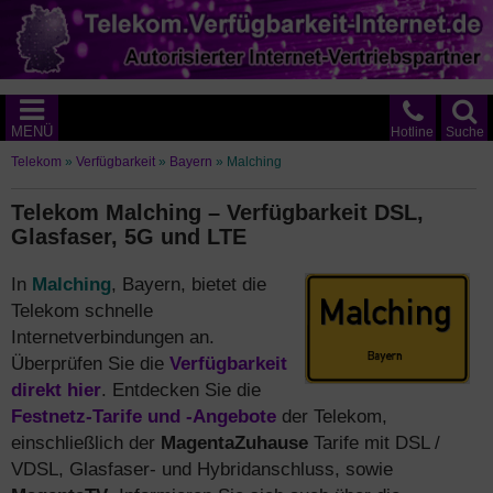
MENÜ
Hotline
Suche
Telekom
»
Verfügbarkeit
»
Bayern
»
Malching
Telekom Malching – Verfügbarkeit DSL,
Glasfaser, 5G und LTE
In
Malching
, Bayern, bietet die
Telekom schnelle
Internetverbindungen an.
Überprüfen Sie die
Verfügbarkeit
direkt hier
. Entdecken Sie die
Festnetz-Tarife und -Angebote
der Telekom,
einschließlich der
MagentaZuhause
Tarife mit DSL /
VDSL, Glasfaser- und Hybridanschluss, sowie