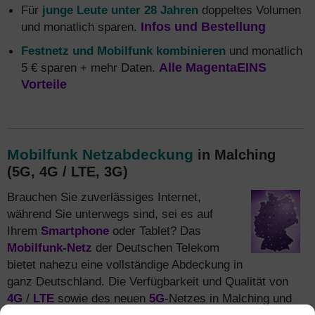
Für
junge Leute unter 28 Jahren
doppeltes Volumen
und monatlich sparen.
Infos und Bestellung
Festnetz und Mobilfunk kombinieren
und monatlich
5 € sparen + mehr Daten.
Alle MagentaEINS
Vorteile
Mobilfunk Netzabdeckung
in Malching
(5G, 4G / LTE, 3G)
Brauchen Sie zuverlässiges Internet,
während Sie unterwegs sind, sei es auf
Ihrem
Smartphone
oder Tablet? Das
Mobilfunk-Netz
der Deutschen Telekom
bietet nahezu eine vollständige Abdeckung in
ganz Deutschland. Die Verfügbarkeit und Qualität von
4G
/
LTE
sowie des neuen
5G
-Netzes in Malching und