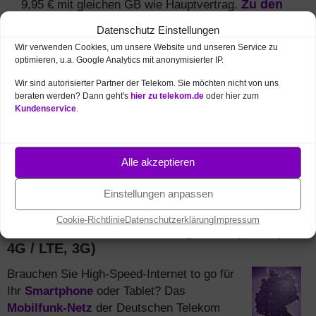
9,95 € mit gleichen GB wie Hauptvertrag.
Zu den
Tarifen
Datenschutz Einstellungen
Auf Wunsch
neues Handy
(z.B. iPhone / Samsung)
Wir verwenden Cookies, um unsere Website und unseren Service zu
optimieren, u.a. Google Analytics mit anonymisierter IP.
zum Vorzugspreis mitbestellen.
Zur Auswahl
Wir sind autorisierter Partner der Telekom. Sie möchten nicht von uns
Für
junge Leute unter 28 Jahren
doppeltes Volumen
beraten werden? Dann geht's
hier zu telekom.de
oder hier zum
und monatlich sparen.
Infos und Bestellung
Kundenservice
.
Festnetz und Mobilfunk kombinieren
und monatlich
5 € sparen + mehr Daten.
Alle MagentaEINS
Vorteile
Alle akzeptieren
Einstellungen anpassen
Cookie-Richtlinie
Datenschutzerklärung
Impressum
Mobilfunk Netzabdeckung
in Netphen (5G,
4G / LTE, 3G)
Brauchen Sie High-Speed-Internet to go für
Ihr
Smartphone
oder Tablet? Das
Mobilfunk-Netz
der Deutschen Telekom