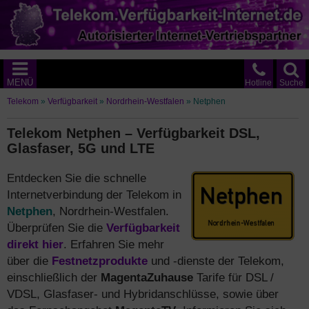
MENÜ
Hotline
Suche
Telekom
»
Verfügbarkeit
»
Nordrhein-Westfalen
»
Netphen
Telekom Netphen – Verfügbarkeit DSL,
Glasfaser, 5G und LTE
Entdecken Sie die schnelle
Internetverbindung der Telekom in
Netphen
, Nordrhein-Westfalen.
Überprüfen Sie die
Verfügbarkeit
direkt hier
. Erfahren Sie mehr
über die
Festnetzprodukte
und -dienste der Telekom,
einschließlich der
MagentaZuhause
Tarife für DSL /
VDSL, Glasfaser- und Hybridanschlüsse, sowie über