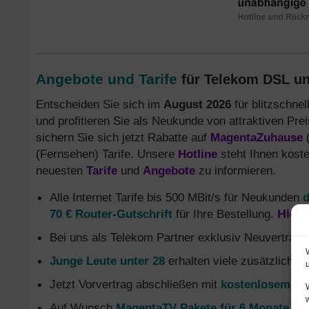
Angebote und Tarife
für Telekom DSL un
Entscheiden Sie sich im
August 2026
für blitzschne
und profitieren Sie als Neukunde von attraktiven Pre
sichern Sie sich jetzt Rabatte auf
MagentaZuhause
(
(Fernsehen) Tarife. Unsere
Hotline
steht Ihnen koste
neuesten
Tarife
und
Angebote
zu informieren.
Alle Internet Tarife bis 500 MBit/s für Neukunden
d
70 € Router-Gutschrift
für Ihre Bestellung.
Hier 
Bei uns als Telekom Partner exklusiv Neuvertrag
Junge Leute unter 28
erhalten viele zusätzliche 
Jetzt Vorvertrag abschließen mit
kostenlosem Gl
Auf Wunsch
MagentaTV Pakete für 6 Monate oh