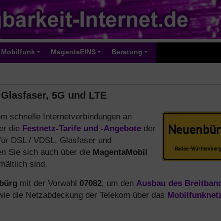
Mobilfunk
MagentaEINS
Beratung
 Glasfaser, 5G und LTE
om schnelle Internetverbindungen an
er die
Festnetz-Tarife und -Angebote
der
 für DSL / VDSL, Glasfaser und
en Sie sich auch über die
MagentaMobil
ältlich sind.
bürg
mit der Vorwahl
07082
, um den
Ausbau des Breitban
owie die Netzabdeckung der Telekom über das
Mobilfunknet