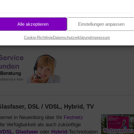
12
38
STD.
MIN.
SEK.
Alle akzeptieren
Einstellungen anpassen
Cookie-Richtlinie
Datenschutzerklärung
Impressum
lasfaser, DSL / VDSL, Hybrid, TV
ternet in Neuenbürg über Ihr
Festnetz
lle Verfügbarkeit als auch zukünftige
VDSL
,
Glasfaser
oder
Hybrid
-Technologien