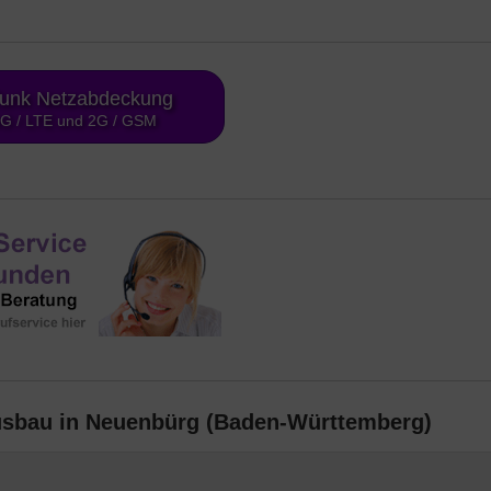
funk Netzabdeckung
4G / LTE und 2G / GSM
ausbau in Neuenbürg (Baden-Württemberg)