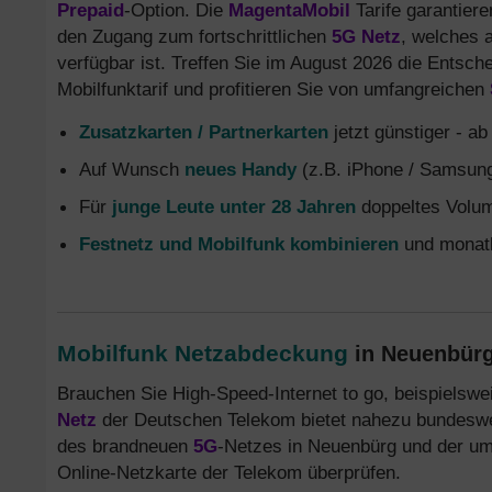
Prepaid
-Option. Die
MagentaMobil
Tarife garantier
den Zugang zum fortschrittlichen
5G Netz
, welches 
verfügbar ist. Treffen Sie im August 2026 die Entsc
Mobilfunktarif und profitieren Sie von umfangreichen
Zusatzkarten / Partnerkarten
jetzt günstiger - a
Auf Wunsch
neues Handy
(z.B. iPhone / Samsung
Für
junge Leute unter 28 Jahren
doppeltes Volum
Festnetz und Mobilfunk kombinieren
und monatl
Mobilfunk Netzabdeckung
in Neuenbürg 
Brauchen Sie High-Speed-Internet to go, beispielswei
Netz
der Deutschen Telekom bietet nahezu bundeswe
des brandneuen
5G
-Netzes in Neuenbürg und der uml
Online-Netzkarte der Telekom überprüfen.