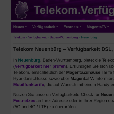
Neues
Verfügbarkeit
Festnetz
MagentaTV
Telekom
»
Verfügbarkeit
»
Baden-Württemberg
»
Neuenbürg
Telekom Neuenbürg – Verfügbarkeit DSL,
In
Neuenbürg
, Baden-Württemberg, bietet die Telek
(
Verfügbarkeit hier prüfen
). Erkundigen Sie sich üb
Telekom, einschließlich der
MagentaZuhause
Tarife
Hybridanschlüsse sowie über
MagentaTV
. Informier
Mobilfunktarife
, die auf Wunsch mit einem Handy erh
Nutzen Sie unseren Verfügbarkeits-Check für
Neuen
Festnetzes
an Ihrer Adresse oder in Ihrer Region s
(5G und 4G / LTE) zu überprüfen.