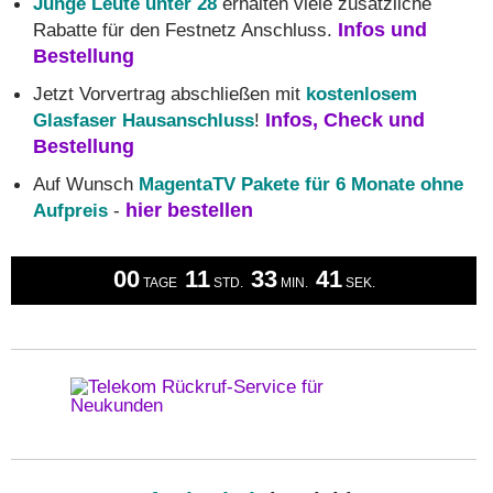
Junge Leute unter 28
erhalten viele zusätzliche
Rabatte für den Festnetz Anschluss.
Infos und
Bestellung
Jetzt Vorvertrag abschließen mit
kostenlosem
Glasfaser Hausanschluss
!
Infos, Check und
Bestellung
Auf Wunsch
MagentaTV Pakete für 6 Monate ohne
Aufpreis
-
hier bestellen
00
11
33
41
TAGE
STD.
MIN.
SEK.