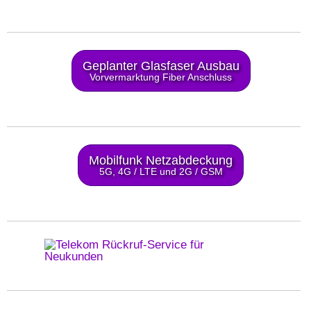
Geplanter Glasfaser Ausbau
Vorvermarktung Fiber Anschluss
Mobilfunk Netzabdeckung
5G, 4G / LTE und 2G / GSM