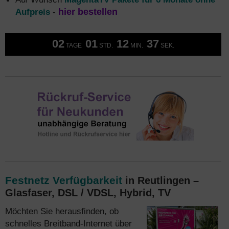
Aufpreis
-
hier bestellen
02
01
12
37
TAGE
STD.
MIN.
SEK.
Festnetz Verfügbarkeit
in Reutlingen –
Glasfaser, DSL / VDSL, Hybrid, TV
Möchten Sie herausfinden, ob
schnelles Breitband-Internet über