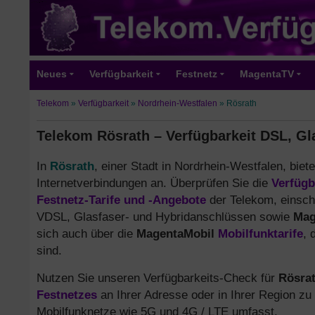
Neues
Verfügbarkeit
Festnetz
MagentaTV
Telekom
»
Verfügbarkeit
»
Nordrhein-Westfalen
»
Rösrath
Telekom Rösrath – Verfügbarkeit DSL, Gl
In
Rösrath
, einer Stadt in Nordrhein-Westfalen, biet
Internetverbindungen an. Überprüfen Sie die
Verfügb
Festnetz-Tarife und -Angebote
der Telekom, einsch
VDSL, Glasfaser- und Hybridanschlüssen sowie
Mag
sich auch über die
MagentaMobil
Mobilfunktarife
, 
sind.
Nutzen Sie unseren Verfügbarkeits-Check für
Rösra
Festnetzes
an Ihrer Adresse oder in Ihrer Region zu
Mobilfunknetze wie 5G und 4G / LTE umfasst.