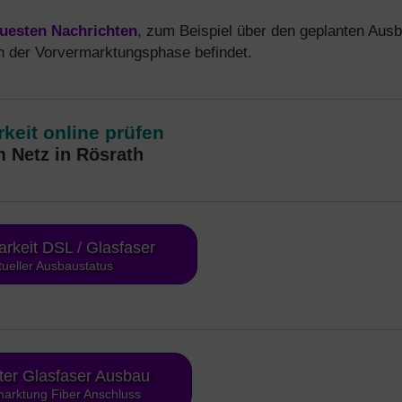
uesten Nachrichten
, zum Beispiel über den geplanten Aus
 in der Vorvermarktungsphase befindet.
keit online prüfen
 Netz in Rösrath
arkeit DSL / Glasfaser
tueller Ausbaustatus
ter Glasfaser Ausbau
arktung Fiber Anschluss