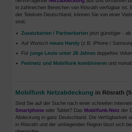
hervorragende
Netzabdeckung
aus und umfassen das
in zahlreichen Bereichen von Rösrath verfügbar ist. E
der Telekom Deutschland, können Sie von einer Viel
sind.
Zusatzkarten / Partnerkarten
jetzt günstiger - a
Auf Wunsch
neues Handy
(z.B. iPhone / Samsung
Für
junge Leute unter 28 Jahren
doppeltes Volum
Festnetz und Mobilfunk kombinieren
und monatl
Mobilfunk Netzabdeckung
in Rösrath (5
Sind Sie auf der Suche nach einer schnellen Internet
Smartphone
oder Tablet? Das
Mobilfunk-Netz
der D
Abdeckung in ganz Deutschland. Die Verfügbarkeit u
in Rösrath und der umliegenden Region lässt sich b
überprüfen.