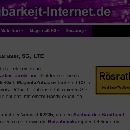
Mobilfunk
MagentaEINS
Beratung
asfaser, 5G, LTE
et die Telekom schnelle
arkeit direkt hier
. Entdecken Sie die
ließlich
MagentaZuhause
Tarife mit DSL /
entaTV
für Ihr Zuhause. Informieren Sie
die optional mit einem Handy erhältlich
th
mit der Vorwahl
02205
, um den
Ausbau des Breitband-
 überprüfen, sowie die
Netzabdeckung
der Telekom, die