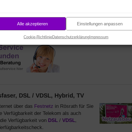
57
10
STD.
MIN.
SEK.
Alle akzeptieren
Einstellungen anpassen
Cookie-Richtlinie
Datenschutzerklärung
Impressum
sfaser, DSL / VDSL, Hybrid, TV
ternet über das
Festnetz
in Rösrath für Sie
e Verfügbarkeit der Telekom als auch
die Verfügbarkeit von
DSL
/
VDSL
,
Verfügbarkeitscheck.