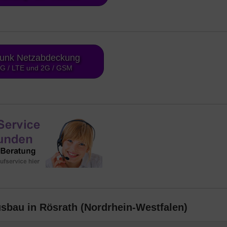
funk Netzabdeckung
4G / LTE und 2G / GSM
sbau in Rösrath (Nordrhein-Westfalen)