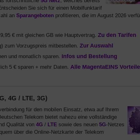
 fortschrittliche
5G Netz
, welches bereits
ntscheiden Sie sich für einen Mobilfunktarif
zahl an
Sparangeboten
profitieren, die im August 2026 verf
b 9,95 € mit gleichen GB wie Hauptvertrag.
Zu den Tarifen
) zum Vorzugspreis mitbestellen.
Zur Auswahl
en und monatlich sparen.
Infos und Bestellung
ich 5 € sparen + mehr Daten.
Alle MagentaEINS Vorteile
G, 4G / LTE, 3G)
verbindung für den mobilen Einsatz, etwa auf Ihrem
eutschen Telekom bietet nahezu eine vollständige
nd Qualität von
4G
/
LTE
sowie des neuen
5G
-Netzes
equem über die Online-Netzkarte der Telekom