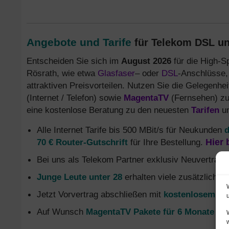
Angebote und Tarife
für Telekom DSL un
Entscheiden Sie sich im
August 2026
für die High-S
Rösrath, wie etwa
Glasfaser
– oder
DSL
-Anschlüsse, 
attraktiven Preisvorteilen. Nutzen Sie die Gelegenhe
(Internet / Telefon) sowie
MagentaTV
(Fernsehen) zu
eine kostenlose Beratung zu den neuesten
Tarifen
u
Alle Internet Tarife bis 500 MBit/s für Neukunden
d
70 € Router-Gutschrift
für Ihre Bestellung.
Hier 
Bei uns als Telekom Partner exklusiv Neuvertrag
Junge Leute unter 28
erhalten viele zusätzliche 
Jetzt Vorvertrag abschließen mit
kostenlosem Gl
Auf Wunsch
MagentaTV Pakete für 6 Monate oh