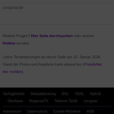
congstar.de
Weitere Fragen?
Hier Seite durchsuchen
oder unsere
Hotline
anrufen.
Letzte Textänderungen an dieser Seite am
10. Januar 2026
.
Stand der Preise und Angebote kann abweichen (
Preisfehler
hier melden
).
Verfügbarkeit
Netzabdeckung
DSL
VDSL
Hybrid
Glasfaser
MagentaTV
Telekom Tarife
congstar
Impressum
Datenschutz
Cookie-Richtlinie
AGB