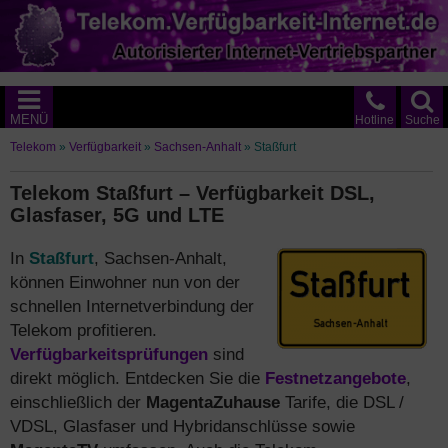
MENÜ
Hotline
Suche
Telekom
»
Verfügbarkeit
»
Sachsen-Anhalt
»
Staßfurt
Telekom Staßfurt – Verfügbarkeit DSL,
Glasfaser, 5G und LTE
In
Staßfurt
, Sachsen-Anhalt,
können Einwohner nun von der
schnellen Internetverbindung der
Telekom profitieren.
Verfügbarkeitsprüfungen
sind
direkt möglich. Entdecken Sie die
Festnetzangebote
,
einschließlich der
MagentaZuhause
Tarife, die DSL /
VDSL, Glasfaser und Hybridanschlüsse sowie