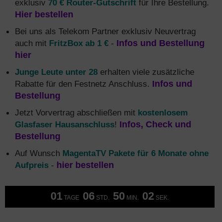
exklusiv
70 € Router-Gutschrift
für Ihre Bestellung.
Hier bestellen
Bei uns als Telekom Partner exklusiv Neuvertrag
auch mit
FritzBox ab 1 €
-
Infos und Bestellung
hier
Junge Leute unter 28
erhalten viele zusätzliche
Rabatte für den Festnetz Anschluss.
Infos und
Bestellung
Jetzt Vorvertrag abschließen mit
kostenlosem
Glasfaser Hausanschluss
!
Infos, Check und
Bestellung
Auf Wunsch
MagentaTV Pakete für 6 Monate ohne
Aufpreis
-
hier bestellen
01
06
50
01
TAGE
STD.
MIN.
SEK.