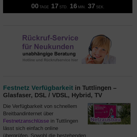
00
17
16
37
TAGE
STD.
MIN.
SEK.
Festnetz Verfügbarkeit
in Tuttlingen –
Glasfaser, DSL / VDSL, Hybrid, TV
Die Verfügbarkeit von schnellem
Breitbandinternet über
Festnetzanschlüsse
in Tuttlingen
lässt sich einfach online
überprüfen. Sowohl die bestehenden