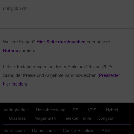
congstar.de
Weitere Fragen?
Hier Seite durchsuchen
oder unsere
Hotline
anrufen.
Letzte Textänderungen an dieser Seite am
26. Juni 2025
.
Stand der Preise und Angebote kann abweichen (
Preisfehler
hier melden
).
Verfügbarkeit
Netzabdeckung
DSL
VDSL
Hybrid
Glasfaser
MagentaTV
Telekom Tarife
congstar
Impressum
Datenschutz
Cookie-Richtlinie
AGB