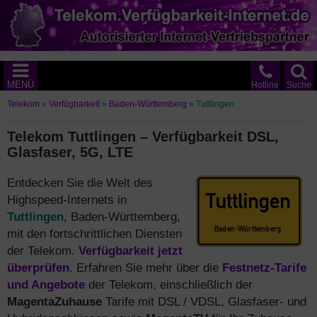
MENÜ
Hotline
Suche
Telekom
»
Verfügbarkeit
»
Baden-Württemberg
»
Tuttlingen
Telekom Tuttlingen – Verfügbarkeit DSL,
Glasfaser, 5G, LTE
Entdecken Sie die Welt des
Highspeed-Internets in
Tuttlingen
, Baden-Württemberg,
mit den fortschrittlichen Diensten
der Telekom.
Verfügbarkeit jetzt
überprüfen
. Erfahren Sie mehr über die
Festnetz-Tarife
und Angebote
der Telekom, einschließlich der
MagentaZuhause
Tarife mit DSL / VDSL, Glasfaser- und