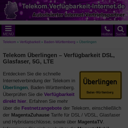
MENÜ
Hotline
Suche
Telekom
»
Verfügbarkeit
»
Baden-Württemberg
»
Überlingen
Telekom Überlingen – Verfügbarkeit DSL,
Glasfaser, 5G, LTE
Entdecken Sie die schnelle
Internetverbindung der Telekom in
Überlingen
, Baden-Württemberg.
Überprüfen Sie die
Verfügbarkeit
direkt hier
. Erfahren Sie mehr
über die
Festnetzangebote
der Telekom, einschließlich
der
MagentaZuhause
Tarife für DSL / VDSL, Glasfaser
und Hybridanschlüsse, sowie über
MagentaTV
.