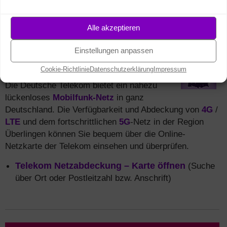
Mobilfunk Netzabdeckung
in Überlingen
Alle akzeptieren
(5G, 4G / LTE, 3G)
Brauchen Sie zuverlässiges Internet auf
Einstellungen anpassen
Reisen oder unterwegs mit Ihrem mobilen
Cookie-Richtlinie
Datenschutzerklärung
Impressum
Gerät (z.B. per
Smartphone
oder Tablet)?
Die Deutsche Telekom bietet ein nahezu
lückenloses
Mobilfunk-Netz
in ganz
Deutschland. Die Verfügbarkeit und Abdeckung von
4G
/
LTE
und dem fortschrittlichen
5G
-Netz in der Region
Überlingen können Sie bequem über die Online-
Netzkarte der Telekom einsehen und überprüfen.
Telekom Netzabdeckung – Karte öffnen
(Suche
über Ort oder Postleitzahl bzw. Anschrift)