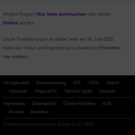
Weitere Fragen?
Hier Seite durchsuchen
oder unsere
Hotline
anrufen.
Letzte Textänderungen an dieser Seite am
30. Juni 2025
.
Stand der Preise und Angebote kann abweichen (
Preisfehler
hier melden
).
Verfügbarkeit
Netzabdeckung
DSL
VDSL
Hybrid
Glasfaser
MagentaTV
Telekom Tarife
congstar
Impressum
Datenschutz
Cookie-Richtlinie
AGB
Kontakt
Bestellen
© telekommunikation-online Gutsch & Co. OHG