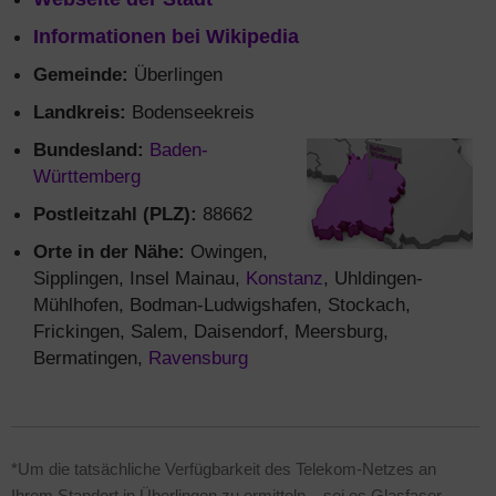
Informationen bei Wikipedia
Gemeinde:
Überlingen
Landkreis:
Bodenseekreis
Bundesland:
Baden-
Württemberg
Postleitzahl (PLZ):
88662
Orte in der Nähe:
Owingen,
Sipplingen, Insel Mainau,
Konstanz
, Uhldingen-
Mühlhofen, Bodman-Ludwigshafen, Stockach,
Frickingen, Salem, Daisendorf, Meersburg,
Bermatingen,
Ravensburg
*Um die tatsächliche Verfügbarkeit des Telekom-Netzes an
Ihrem Standort in Überlingen zu ermitteln – sei es Glasfaser-