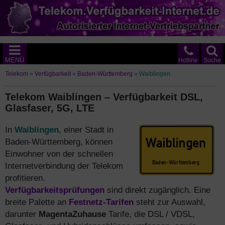
MENÜ
Hotline
Suche
Telekom
»
Verfügbarkeit
»
Baden-Württemberg
»
Waiblingen
Telekom Waiblingen – Verfügbarkeit DSL,
Glasfaser, 5G, LTE
In
Waiblingen
, einer Stadt in
Baden-Württemberg, können
Einwohner von der schnellen
Internetverbindung der Telekom
profitieren.
Verfügbarkeitsprüfungen
sind direkt zugänglich. Eine
breite Palette an
Festnetz-Tarifen
steht zur Auswahl,
darunter
MagentaZuhause
Tarife, die DSL / VDSL,