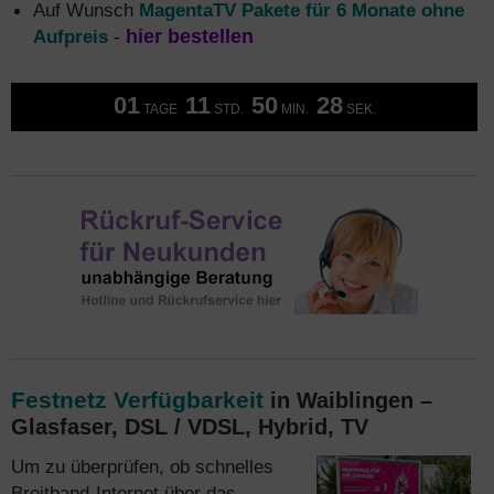
Auf Wunsch
MagentaTV Pakete für 6 Monate ohne
Aufpreis
-
hier bestellen
01
11
50
28
TAGE
STD.
MIN.
SEK.
Festnetz Verfügbarkeit
in Waiblingen –
Glasfaser, DSL / VDSL, Hybrid, TV
Um zu überprüfen, ob schnelles
Breitband-Internet über das