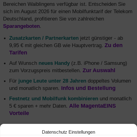
Bereichen Waiblingens verfügbar ist. Entscheiden Sie
sich im August 2026 für einen Mobilfunktarif der Telekom
Deutschland, profitieren Sie von zahlreichen
Sparangeboten
.
Zusatzkarten / Partnerkarten
jetzt günstiger - ab
9,95 € mit gleichen GB wie Hauptvertrag.
Zu den
Tarifen
Auf Wunsch
neues Handy
(z.B. iPhone / Samsung)
zum Vorzugspreis mitbestellen.
Zur Auswahl
Für
junge Leute unter 28 Jahren
doppeltes Volumen
und monatlich sparen.
Infos und Bestellung
Festnetz und Mobilfunk kombinieren
und monatlich
5 € sparen + mehr Daten.
Alle MagentaEINS
Vorteile
Datenschutz Einstellungen