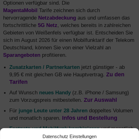
Optionen verfügbar sind. Die
MagentaMobil
Tarife zeichnen sich durch
hervorragende
Netzabdeckung
aus und umfassen das
fortschrittliche
5G Netz
, welches bereits in zahlreichen
Gebieten von Weißenfels verfügbar ist. Entscheiden Sie
sich im August 2026 für einen Mobilfunktarif der Telekom
Deutschland, können Sie von einer Vielzahl an
Sparangeboten
profitieren.
Zusatzkarten / Partnerkarten
jetzt günstiger - ab
9,95 € mit gleichen GB wie Hauptvertrag.
Zu den
Tarifen
Auf Wunsch
neues Handy
(z.B. iPhone / Samsung)
zum Vorzugspreis mitbestellen.
Zur Auswahl
Für
junge Leute unter 28 Jahren
doppeltes Volumen
und monatlich sparen.
Infos und Bestellung
Festnetz und Mobilfunk kombinieren
und monatlich
5 € sparen + mehr Daten.
Alle MagentaEINS
Datenschutz Einstellungen