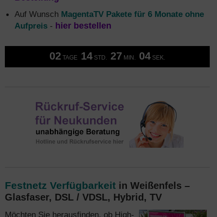
Auf Wunsch
MagentaTV Pakete für 6 Monate ohne
Aufpreis
-
hier bestellen
02
14
27
03
TAGE
STD.
MIN.
SEK.
Festnetz Verfügbarkeit
in Weißenfels –
Glasfaser, DSL / VDSL, Hybrid, TV
Möchten Sie herausfinden, ob High-