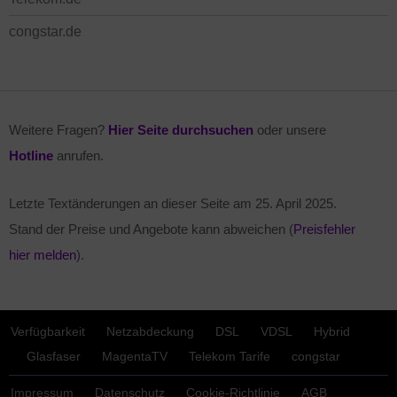
congstar.de
Weitere Fragen?
Hier Seite durchsuchen
oder unsere
Hotline
anrufen.
Letzte Textänderungen an dieser Seite am
25. April 2025
.
Stand der Preise und Angebote kann abweichen (
Preisfehler
hier melden
).
Verfügbarkeit
Netzabdeckung
DSL
VDSL
Hybrid
Glasfaser
MagentaTV
Telekom Tarife
congstar
Impressum
Datenschutz
Cookie-Richtlinie
AGB