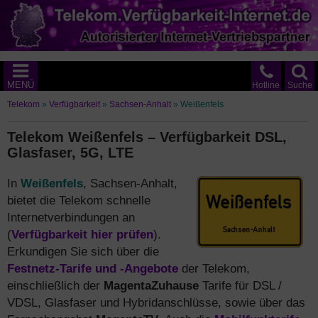
MENÜ
Hotline
Suche
Telekom
»
Verfügbarkeit
»
Sachsen-Anhalt
»
Weißenfels
Telekom Weißenfels – Verfügbarkeit DSL,
Glasfaser, 5G, LTE
In
Weißenfels
, Sachsen-Anhalt,
bietet die Telekom schnelle
Internetverbindungen an
(
Verfügbarkeit hier prüfen
).
Erkundigen Sie sich über die
Festnetz-Tarife und -Angebote
der Telekom,
einschließlich der
MagentaZuhause
Tarife für DSL /
VDSL, Glasfaser und Hybridanschlüsse, sowie über das