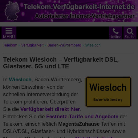
MENÜ
Hotline
Suche
Telekom
»
Verfügbarkeit
»
Baden-Württemberg
»
Wiesloch
Telekom Wiesloch – Verfügbarkeit DSL,
Glasfaser, 5G und LTE
In
Wiesloch
, Baden-Württemberg,
können Einwohner von der
schnellen Internetverbindung der
Telekom profitieren. Überprüfen
Sie die
Verfügbarkeit direkt hier
.
Entdecken Sie die
Festnetz-Tarife und Angebote
der
Telekom, einschließlich
MagentaZuhause
Tarifen mit
DSL/VDSL, Glasfaser- und Hybridanschlüssen sowie