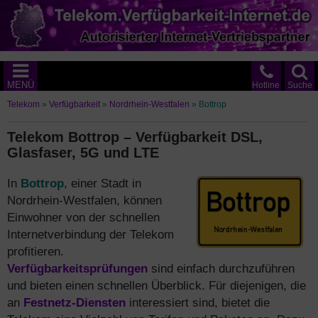
MENÜ
Hotline
Suche
Telekom
»
Verfügbarkeit
»
Nordrhein-Westfalen
»
Bottrop
Telekom Bottrop – Verfügbarkeit DSL,
Glasfaser, 5G und LTE
In
Bottrop
, einer Stadt in
Nordrhein-Westfalen, können
Einwohner von der schnellen
Internetverbindung der Telekom
profitieren.
Verfügbarkeitsprüfungen
sind einfach durchzuführen
und bieten einen schnellen Überblick. Für diejenigen, die
an
Festnetz-Diensten
interessiert sind, bietet die