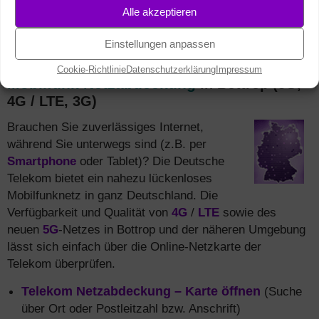
Alle akzeptieren
Vorteile
Einstellungen anpassen
Cookie-Richtlinie
Datenschutzerklärung
Impressum
Mobilfunk Netzabdeckung
in Bottrop (5G,
4G / LTE, 3G)
Brauchen Sie zuverlässiges Internet,
während Sie unterwegs sind (z.B. per
Smartphone
oder Tablet)? Die Deutsche
Telekom bietet ein nahezu lückenloses
Mobilfunknetz in ganz Deutschland. Die
Verfügbarkeit und Qualität von
4G
/
LTE
sowie des
neuen
5G
-Netzes in Bottrop und der näheren Umgebung
lässt sich einfach über die Online-Netzkarte der
Telekom überprüfen.
Telekom Netzabdeckung – Karte öffnen
(Suche
über Ort oder Postleitzahl bzw. Anschrift)