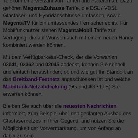
Telekom eine Vielzahl von Tarifen und Paketen an. Dazu
gehören
MagentaZuhause
Tarife, die DSL / VDSL,
Glasfaser- und Hybridanschlüsse umfassen, sowie
MagentaTV
für ein umfassendes Fernseherlebnis. Für
Mobilfunknutzer stehen
MagentaMobil
Tarife zur
Verfügung, die auf Wunsch auch mit einem neuen Handy
kombiniert werden können.
Mit dem Verfügbarkeits-Check, der die Vorwahlen
02041, 02362
und
02045
abdeckt, können Sie schnell
und einfach herausfinden, ob und wie gut Ihr Standort an
das
Breitband-Festnetz
angeschlossen ist und welche
Mobilfunk-Netzabdeckung
(5G und 4G / LTE) Sie
erwarten können.
Bleiben Sie auch über die
neuesten Nachrichten
informiert, zum Beispiel über den geplanten Ausbau des
Glasfasernetzes in Ihrer Gegend, und nutzen Sie die
Möglichkeit der Vorvermarktung, um von Anfang an
dabei zu sein.