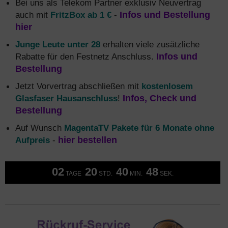
Bei uns als Telekom Partner exklusiv Neuvertrag
auch mit
FritzBox ab 1 €
-
Infos und Bestellung
hier
Junge Leute unter 28
erhalten viele zusätzliche
Rabatte für den Festnetz Anschluss.
Infos und
Bestellung
Jetzt Vorvertrag abschließen mit
kostenlosem
Glasfaser Hausanschluss
!
Infos, Check und
Bestellung
Auf Wunsch
MagentaTV Pakete für 6 Monate ohne
Aufpreis
-
hier bestellen
02
20
40
47
TAGE
STD.
MIN.
SEK.