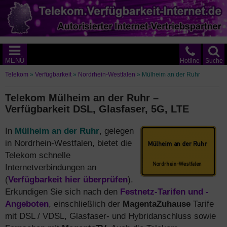
MENÜ
Hotline
Suche
Telekom
»
Verfügbarkeit
»
Nordrhein-Westfalen
»
Mülheim an der Ruhr
Telekom Mülheim an der Ruhr –
Verfügbarkeit DSL, Glasfaser, 5G, LTE
In
Mülheim an der Ruhr
, gelegen
in Nordrhein-Westfalen, bietet die
Telekom schnelle
Internetverbindungen an
(
Verfügbarkeit hier überprüfen
).
Erkundigen Sie sich nach den
Festnetz-Tarifen und -
Angeboten
, einschließlich der
MagentaZuhause
Tarife
mit DSL / VDSL, Glasfaser- und Hybridanschluss sowie