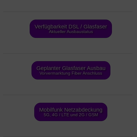
Verfügbarkeit DSL / Glasfaser
Aktueller Ausbaustatus
Geplanter Glasfaser Ausbau
Vorvermarktung Fiber Anschluss
Mobilfunk Netzabdeckung
5G, 4G / LTE und 2G / GSM