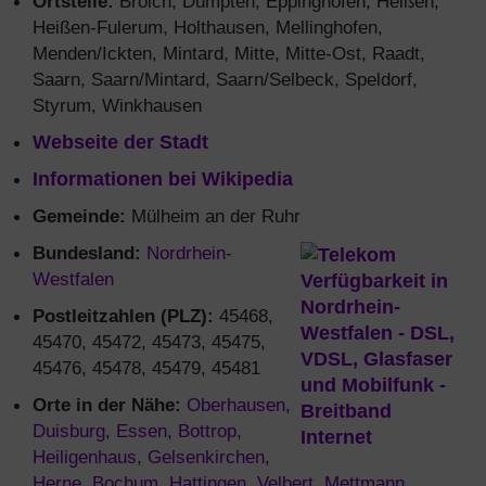
Ortsteile:
Broich, Dümpten, Eppinghofen, Heißen,
Heißen-Fulerum, Holthausen, Mellinghofen,
Menden/Ickten, Mintard, Mitte, Mitte-Ost, Raadt,
Saarn, Saarn/Mintard, Saarn/Selbeck, Speldorf,
Styrum, Winkhausen
Webseite der Stadt
Informationen bei Wikipedia
Gemeinde:
Mülheim an der Ruhr
Bundesland:
Nordrhein-
Westfalen
Postleitzahlen (PLZ):
45468,
45470, 45472, 45473, 45475,
45476, 45478, 45479, 45481
Orte in der Nähe:
Oberhausen
,
Duisburg
,
Essen
,
Bottrop
,
Heiligenhaus
,
Gelsenkirchen
,
Herne
,
Bochum
,
Hattingen
,
Velbert
,
Mettmann
,