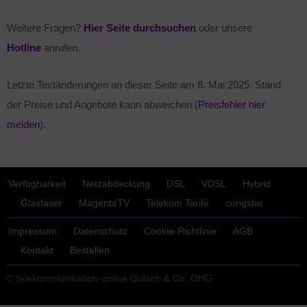
Weitere Fragen?
Hier Seite durchsuchen
oder unsere
Hotline
anrufen.
Letzte Textänderungen an dieser Seite am
8. Mai 2025
. Stand
der Preise und Angebote kann abweichen (
Preisfehler hier
melden
).
Verfügbarkeit
Netzabdeckung
DSL
VDSL
Hybrid
Glasfaser
MagentaTV
Telekom Tarife
congstar
Impressum
Datenschutz
Cookie-Richtlinie
AGB
Kontakt
Bestellen
© telekommunikation-online Gutsch & Co. OHG