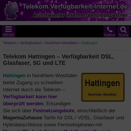
MENÜ
Hotline
Suche
Telekom
»
Verfügbarkeit
»
Nordrhein-Westfalen
»
Hattingen
Telekom Hattingen – Verfügbarkeit DSL,
Glasfaser, 5G und LTE
Hattingen
in Nordrhein-Westfalen
bietet Zugang zu schnellem
Internet durch die Telekom –
Verfügbarkeit kann hier
überprüft werden
. Erkundigen
Sie sich über
Festnetzangebote
, einschließlich der
MagentaZuhause
Tarife für DSL / VDSL, Glasfaser und
Hybridanschlüsse sowie Fernsehoptionen mit