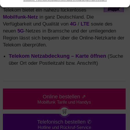
Smartphones
oder Tablets? Die Deutsche
Telekom bietet ein nahezu lückenloses
Mobilfunk-Netz
in ganz Deutschland. Die
Verfügbarkeit und Qualität von
4G
/
LTE
sowie des
neuen
5G
-Netzes in Bramsche und der umliegenden
Region lässt sich bequem über die Online-Netzkarte der
Telekom überprüfen.
Telekom Netzabdeckung – Karte öffnen
(Suche
über Ort oder Postleitzahl bzw. Anschrift)
Online bestellen ⇗
Mobilfunk Tarife und Handys
🛒
Telefonisch bestellen ✆
Hotline und Rückruf-Service