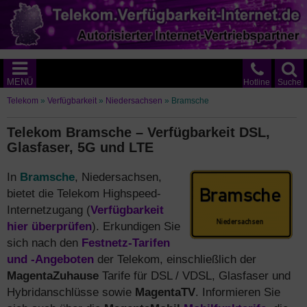
MENÜ
Hotline
Suche
Telekom
»
Verfügbarkeit
»
Niedersachsen
»
Bramsche
Telekom Bramsche – Verfügbarkeit DSL,
Glasfaser, 5G und LTE
In
Bramsche
, Niedersachsen,
bietet die Telekom Highspeed-
Internetzugang (
Verfügbarkeit
hier überprüfen
). Erkundigen Sie
sich nach den
Festnetz-Tarifen
und -Angeboten
der Telekom, einschließlich der
MagentaZuhause
Tarife für DSL / VDSL, Glasfaser und
Hybridanschlüsse sowie
MagentaTV
. Informieren Sie