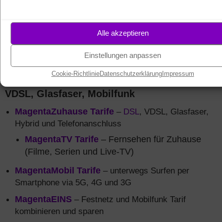
Alle akzeptieren
Einstellungen anpassen
Cookie-Richtlinie
Datenschutzerklärung
Impressum
Tarife
für Niedersachsen – Telekom DSL
VDSL, Glasfaser, Mobilfunk
MagentaZuhause Tarife
–
DSL
, VDSL, Glasfaser,
Hybrid und Telefonanschluss
MagentaTV Tarife
– Fernsehen für Zuhause
(Filme, Serien und Live-TV)
MagentaMobil Tarife
– unterwegs Surfen per
Smartphone via 5G, 4G und 3G
MagentaEINS
– Festnetz und Mobilfunk Tarif
kombinieren und sparen