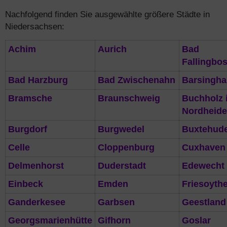
Nachfolgend finden Sie ausgewählte größere Städte in
Niedersachsen:
Achim
Aurich
Bad
Fallingbos
Bad Harzburg
Bad Zwischenahn
Barsingh
Bramsche
Braunschweig
Buchholz i
Nordheide
Burgdorf
Burgwedel
Buxtehud
Celle
Cloppenburg
Cuxhaven
Delmenhorst
Duderstadt
Edewecht
Einbeck
Emden
Friesoyth
Ganderkesee
Garbsen
Geestland
Georgsmarienhütte
Gifhorn
Goslar