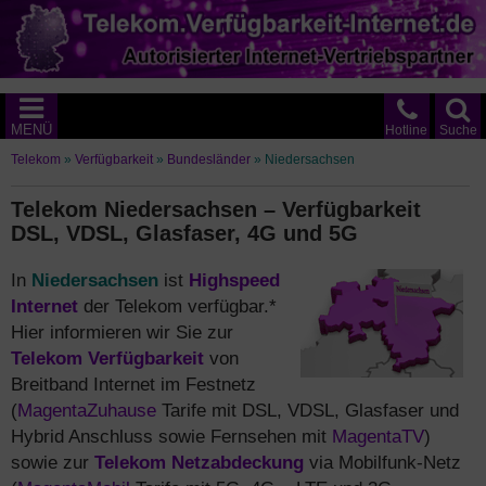
MENÜ
Hotline
Suche
Telekom
»
Verfügbarkeit
»
Bundesländer
»
Niedersachsen
Telekom Niedersachsen – Verfügbarkeit
DSL, VDSL, Glasfaser, 4G und 5G
In
Niedersachsen
ist
Highspeed
Internet
der Telekom verfügbar.*
Hier informieren wir Sie zur
Telekom Verfügbarkeit
von
Breitband Internet im Festnetz
(
MagentaZuhause
Tarife mit DSL, VDSL, Glasfaser und
Hybrid Anschluss sowie Fernsehen mit
MagentaTV
)
sowie zur
Telekom Netzabdeckung
via Mobilfunk-Netz