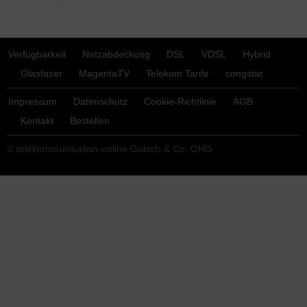
Verfügbarkeit
Netzabdeckung
DSL
VDSL
Hybrid
Glasfaser
MagentaTV
Telekom Tarife
congstar
Impressum
Datenschutz
Cookie-Richtlinie
AGB
Kontakt
Bestellen
© telekommunikation-online Gutsch & Co. OHG