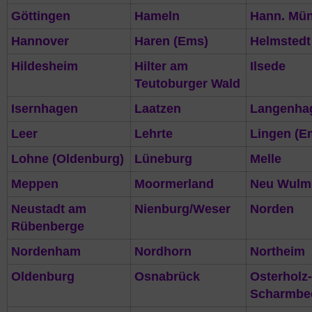
Göttingen
Hameln
Hann. Mü
Hannover
Haren (Ems)
Helmstedt
Hildesheim
Hilter am
Ilsede
Teutoburger
Wald
Isernhagen
Laatzen
Langenha
Leer
Lehrte
Lingen (E
Lohne (Oldenburg)
Lüneburg
Melle
Meppen
Moormerland
Neu Wulms
Neustadt
am
Nienburg/Weser
Norden
Rübenberge
Nordenham
Nordhorn
Northeim
Oldenburg
Osnabrück
Osterholz-
Scharmbe