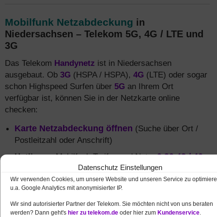
Mobilfunk Netzabdeckung
in
Niedersachsen – Telekom 5G, 4G / LTE und
3G
Das Telekom
Handynetz
ist in Niedersachsen
ausgebaut. Ob
3G
(HSPA / HSPA),
4G
(LTE) oder sogar
schon Highspeed Surfen über
5G
an Ihrem Ort
verfügbar ist, können Sie in der Netzkarte online
checken:
Karte Netzabdeckung öffnen
(Suche über Ort /
Postleitzahl oder Anschrift)
Hotline
zu Mobilfunk Tarifen und Netz:
0 39 43 / 40
Datenschutz Einstellungen
999 19
Wir verwenden Cookies, um unsere Website und unseren Service zu optimiere
u.a. Google Analytics mit anonymisierter IP.
Wir sind autorisierter Partner der Telekom. Sie möchten nicht von uns beraten
werden? Dann geht's
hier zu telekom.de
oder hier zum
Kundenservice
.