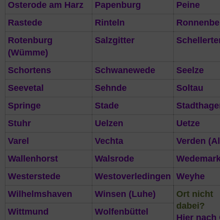
Osterode am Harz
Papenburg
Peine
Rastede
Rinteln
Ronnenbe
Rotenburg
Salzgitter
Schellerte
(Wümme)
Schortens
Schwanewede
Seelze
Seevetal
Sehnde
Soltau
Springe
Stade
Stadthage
Stuhr
Uelzen
Uetze
Varel
Vechta
Verden (Al
Wallenhorst
Walsrode
Wedemar
Westerstede
Westoverledingen
Weyhe
Wilhelmshaven
Winsen (Luhe)
Ort nicht
dabei?
Wittmund
Wolfenbüttel
Hier nach 