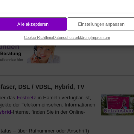
15
07
STD.
MIN.
SEK.
Alle akzeptieren
Einstellungen anpassen
Cookie-Richtlinie
Datenschutzerklärung
Impressum
faser, DSL / VDSL, Hybrid, TV
über das
Festnetz
in Hameln verfügbar ist,
jekte der Telekom einsehen. Informationen
ybrid
-Internet finden Sie in der Online-
tatus – über Rufnummer oder Anschrift)