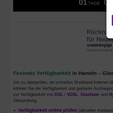
01
06
TAGE
Festnetz Verfügbarkeit
in Hameln – Glas
Um zu überprüfen, ob schnelles Breitband-Internet 
können Sie die Verfügbarkeit und geplante Ausbaupro
zur Verfügbarkeit von
DSL
/
VDSL
,
Glasfaser
und
H
Überprüfung.
Verfügbarkeit online prüfen
(aktueller Ausbaus