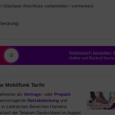
 Glasfaser Anschluss vorbestellen / vormerken)
fberatung)
Telefonisch bestellen 
🛒
Hotline und Rückruf-Servic
e Mobilfunk Tarife
wahlweise als
Vertrags
– oder
Prepaid
-
 hervorragende
Netzabdeckung
und
 in zahlreichen Bereichen Hamelns
unktarif der Telekom Deutschland im August