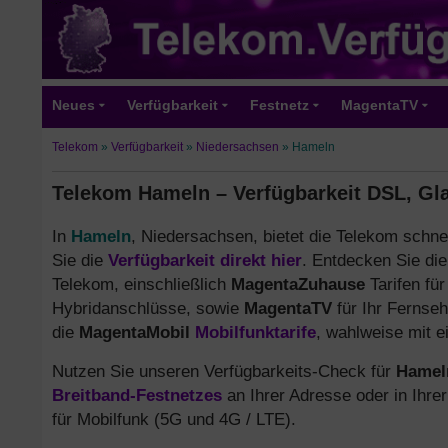
Neues
Verfügbarkeit
Festnetz
MagentaTV
Telekom
»
Verfügbarkeit
»
Niedersachsen
»
Hameln
Telekom Hameln – Verfügbarkeit DSL, Gl
In
Hameln
, Niedersachsen, bietet die Telekom schne
Sie die
Verfügbarkeit direkt hier
. Entdecken Sie di
Telekom, einschließlich
MagentaZuhause
Tarifen fü
Hybridanschlüsse, sowie
MagentaTV
für Ihr Fernseh
die
MagentaMobil
Mobilfunktarife
, wahlweise mit 
Nutzen Sie unseren Verfügbarkeits-Check für
Hamel
Breitband-Festnetzes
an Ihrer Adresse oder in Ihre
für Mobilfunk (5G und 4G / LTE).