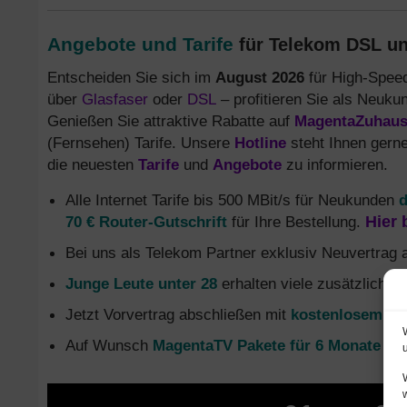
Angebote und Tarife
für Telekom DSL un
Entscheiden Sie sich im
August 2026
für High-Speed
über
Glasfaser
oder
DSL
– profitieren Sie als Neuku
Genießen Sie attraktive Rabatte auf
MagentaZuhau
(Fernsehen) Tarife. Unsere
Hotline
steht Ihnen gerne
die neuesten
Tarife
und
Angebote
zu informieren.
Alle Internet Tarife bis 500 MBit/s für Neukunden
d
70 € Router-Gutschrift
für Ihre Bestellung.
Hier 
Bei uns als Telekom Partner exklusiv Neuvertrag
Junge Leute unter 28
erhalten viele zusätzliche 
Jetzt Vorvertrag abschließen mit
kostenlosem Gl
Auf Wunsch
MagentaTV Pakete für 6 Monate oh