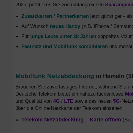
2026, profitieren Sie von umfangreichen
Sparangebo
Zusatzkarten / Partnerkarten
jetzt günstiger - a
Auf Wunsch
neues Handy
(z.B. iPhone / Samsung
Für
junge Leute unter 28 Jahren
doppeltes Volum
Festnetz und Mobilfunk kombinieren
und monatl
Mobilfunk Netzabdeckung
in Hameln (5G
Brauchen Sie zuverlässiges Internet, während Sie un
Deutsche Telekom bietet ein nahezu lückenloses
Mob
und Qualität von
4G
/
LTE
sowie des neuen
5G
-Netz
über die Online-Netzkarte der Telekom einsehen.
Telekom Netzabdeckung – Karte öffnen
(Such