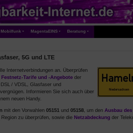
Mobilfunk
MagentaEINS
Beratung
asfaser, 5G und LTE
lle Internetverbindungen an. Überprüfen
e
Festnetz-Tarife und -Angebote
der
r DSL / VDSL, Glasfaser und
vergnügen. Informieren Sie sich auch über
einem neuen Handy.
n
mit den Vorwahlen
05151
und
05158
, um den
Ausbau des
r Region zu überprüfen, sowie die
Netzabdeckung
der Tele