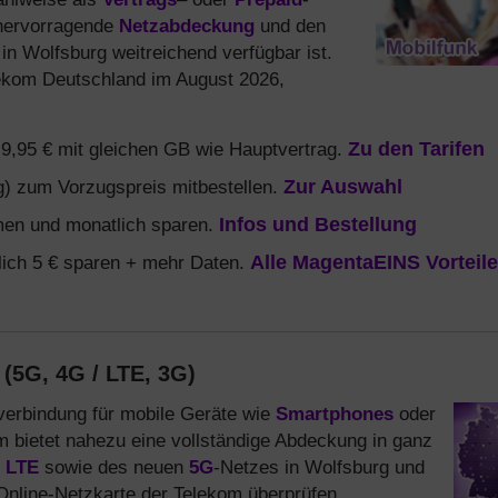
 hervorragende
Netzabdeckung
und den
in Wolfsburg weitreichend verfügbar ist.
elekom Deutschland im August 2026,
b 9,95 € mit gleichen GB wie Hauptvertrag.
Zu den Tarifen
) zum Vorzugspreis mitbestellen.
Zur Auswahl
en und monatlich sparen.
Infos und Bestellung
ich 5 € sparen + mehr Daten.
Alle MagentaEINS Vorteile
(5G, 4G / LTE, 3G)
tverbindung für mobile Geräte wie
Smartphones
oder
 bietet nahezu eine vollständige Abdeckung in ganz
/
LTE
sowie des neuen
5G
-Netzes in Wolfsburg und
Online-Netzkarte der Telekom überprüfen.