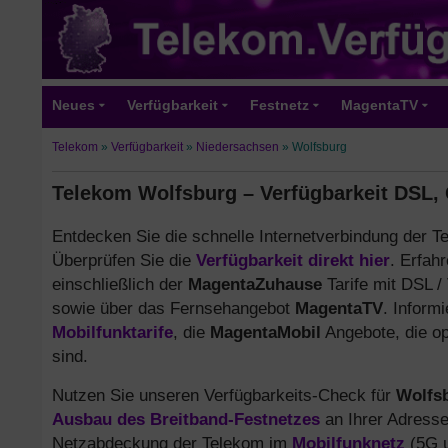
Neues
Verfügbarkeit
Festnetz
MagentaTV
Telekom
»
Verfügbarkeit
»
Niedersachsen
»
Wolfsburg
Telekom Wolfsburg – Verfügbarkeit DSL, 
Entdecken Sie die schnelle Internetverbindung der T
Überprüfen Sie die
Verfügbarkeit direkt hier
. Erfah
einschließlich der
MagentaZuhause
Tarife mit DSL 
sowie über das Fernsehangebot
MagentaTV
. Inform
Mobilfunktarife
, die
MagentaMobil
Angebote, die op
sind.
Nutzen Sie unseren Verfügbarkeits-Check für
Wolfs
Ausbau des Breitband-Festnetzes
an Ihrer Adresse
Netzabdeckung der Telekom im
Mobilfunknetz
(5G u