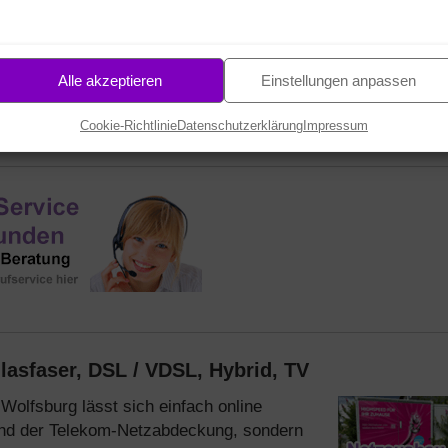
ne Aufpreis
-
hier bestellen
Alle akzeptieren
Einstellungen anpassen
01
42
STD.
MIN.
SEK.
Cookie-Richtlinie
Datenschutzerklärung
Impressum
lasfaser, DSL / VDSL, Hybrid, TV
 Wolfsburg lässt sich einfach online
tand der Telekom-Netzabdeckung, sondern