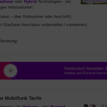
asfaser
oder
Hybrid
-Technologien – ein
igen Informationen.
tatus – über Rufnummer oder Anschrift)
 Glasfaser Anschluss vorbestellen / vormerken)
fberatung)
Telefonisch bestellen 
🛒
Hotline und Rückruf-Servic
e Mobilfunk Tarife
wahlweise als
Vertrags
– oder
Prepaid
-