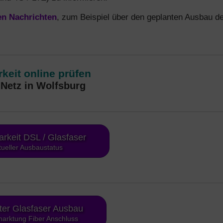
en Nachrichten
, zum Beispiel über den geplanten Ausbau d
keit online prüfen
Netz in Wolfsburg
arkeit DSL / Glasfaser
tueller Ausbaustatus
ter Glasfaser Ausbau
arktung Fiber Anschluss