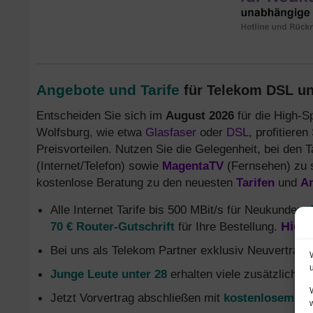
Angebote und Tarife
für Telekom DSL un
Entscheiden Sie sich im
August 2026
für die High-S
Wolfsburg, wie etwa
Glasfaser
oder
DSL
, profitiere
Preisvorteilen. Nutzen Sie die Gelegenheit, bei den T
(Internet/Telefon) sowie
MagentaTV
(Fernsehen) zu 
kostenlose Beratung zu den neuesten
Tarifen
und
A
Alle Internet Tarife bis 500 MBit/s für Neukunden
d
70 € Router-Gutschrift
für Ihre Bestellung.
Hier 
Bei uns als Telekom Partner exklusiv Neuvertrag
Junge Leute unter 28
erhalten viele zusätzliche 
Jetzt Vorvertrag abschließen mit
kostenlosem Gl