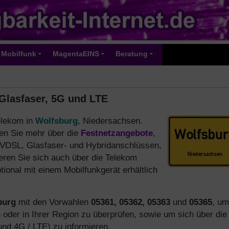
Mobilfunk
MagentaEINS
Beratung
Glasfaser, 5G und LTE
elekom in
Wolfsburg
, Niedersachsen.
ren Sie mehr über die
Festnetzangebote
,
/ VDSL, Glasfaser- und Hybridanschlüssen,
ieren Sie sich auch über die Telekom
tional mit einem Mobilfunkgerät erhältlich
burg
mit den Vorwahlen
05361, 05362, 05363
und
05365
, um
 oder in Ihrer Region zu überprüfen, sowie um sich über die
nd 4G / LTE) zu informieren.