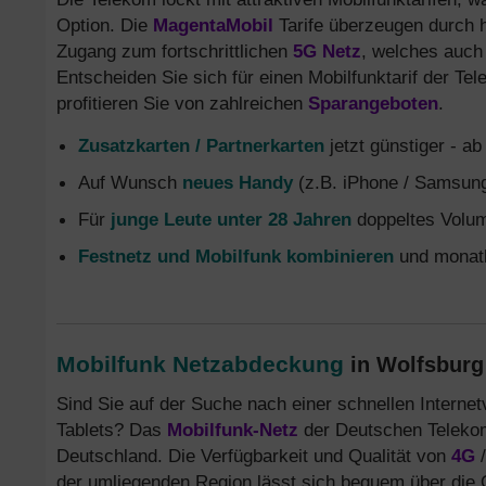
Option. Die
MagentaMobil
Tarife überzeugen durch
Zugang zum fortschrittlichen
5G Netz
, welches auch 
Entscheiden Sie sich für einen Mobilfunktarif der T
profitieren Sie von zahlreichen
Sparangeboten
.
Zusatzkarten / Partnerkarten
jetzt günstiger - a
Auf Wunsch
neues Handy
(z.B. iPhone / Samsung
Für
junge Leute unter 28 Jahren
doppeltes Volum
Festnetz und Mobilfunk kombinieren
und monatl
Mobilfunk Netzabdeckung
in Wolfsburg 
Sind Sie auf der Suche nach einer schnellen Interne
Tablets? Das
Mobilfunk-Netz
der Deutschen Telekom
Deutschland. Die Verfügbarkeit und Qualität von
4G
der umliegenden Region lässt sich bequem über die 