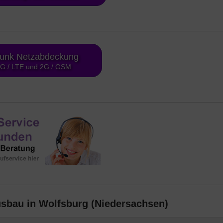
funk Netzabdeckung
4G / LTE und 2G / GSM
usbau in Wolfsburg (Niedersachsen)