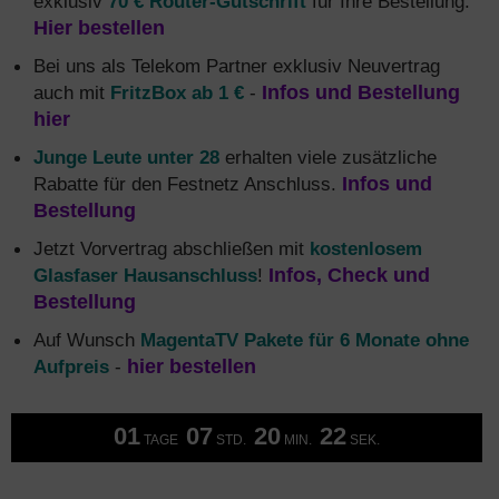
exklusiv
70 € Router-Gutschrift
für Ihre Bestellung.
Hier bestellen
Bei uns als Telekom Partner exklusiv Neuvertrag
auch mit
FritzBox ab 1 €
-
Infos und Bestellung
hier
Junge Leute unter 28
erhalten viele zusätzliche
Rabatte für den Festnetz Anschluss.
Infos und
Bestellung
Jetzt Vorvertrag abschließen mit
kostenlosem
Glasfaser Hausanschluss
!
Infos, Check und
Bestellung
Auf Wunsch
MagentaTV Pakete für 6 Monate ohne
Aufpreis
-
hier bestellen
01
07
20
21
TAGE
STD.
MIN.
SEK.