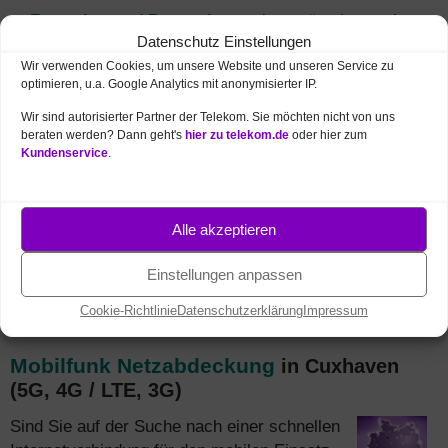
Zusatzkarten / Partnerkarten
jetzt günstiger - ab
Datenschutz Einstellungen
9,95 € mit gleichen GB wie Hauptvertrag.
Zu den
Tarifen
Wir verwenden Cookies, um unsere Website und unseren Service zu
optimieren, u.a. Google Analytics mit anonymisierter IP.
Auf Wunsch
neues Handy
(z.B. iPhone / Samsung)
Wir sind autorisierter Partner der Telekom. Sie möchten nicht von uns
zum Vorzugspreis mitbestellen.
Zur Auswahl
beraten werden? Dann geht's
hier zu telekom.de
oder hier zum
Kundenservice
.
Für
junge Leute unter 28 Jahren
doppeltes Volumen
und monatlich sparen.
Infos und Bestellung
Festnetz und Mobilfunk kombinieren
und monatlich
Alle akzeptieren
5 € sparen + mehr Daten.
Alle MagentaEINS
Vorteile
Einstellungen anpassen
Cookie-Richtlinie
Datenschutzerklärung
Impressum
Mobilfunk Netzabdeckung
in Cuxhaven
(5G, 4G / LTE, 3G)
Sind Sie auf der Suche nach einer schnellen