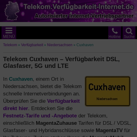
MENÜ
Hotline
Suche
Telekom
»
Verfügbarkeit
»
Niedersachsen
»
Cuxhaven
Telekom Cuxhaven – Verfügbarkeit DSL,
Glasfaser, 5G und LTE
In
Cuxhaven
, einem Ort in
Niedersachsen, bietet die Telekom
schnelle Internetverbindungen an.
Überprüfen Sie die
Verfügbarkeit
direkt hier
. Entdecken Sie die
Festnetz-Tarife und -Angebote
der Telekom,
einschließlich
MagentaZuhause
Tarifen für DSL / VDSL,
Glasfaser- und Hybridanschlüsse sowie
MagentaTV
für