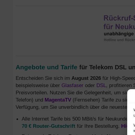
Angebote und Tarife
für Telekom DSL un
Entscheiden Sie sich im
August 2026
für High-Speed
beispielsweise über
Glasfaser
oder
DSL
, profitieren
Preisvorteilen. Nutzen Sie die Gelegenheit, um sich
Telefon) und
MagentaTV
(Fernsehen) Tarife zu sich
Verfügung, um Sie unverbindlich über die neuesten
T
Alle Internet Tarife bis 500 MBit/s für Neukunden
d
70 € Router-Gutschrift
für Ihre Bestellung.
Hier 