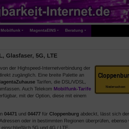
Mobilfunk
MagentaEINS
Beratung
, Glasfaser, 5G, LTE
von der Highspeed-Internetverbindung der
irekt zugänglich. Eine breite Palette an
agentaZuhause
Tarifen, die DSL/VDSL,
mfassen. Auch Telekom
Mobilfunk-Tarife
rfügbar, mit der Option, diese mit einem
en
04471
und
04477
für
Cloppenburg
abdeckt, lässt sich de
Adressen oder in bestimmten Regionen überprüfen, ebenso 
, einschließlich 5G und 4G / LTE.