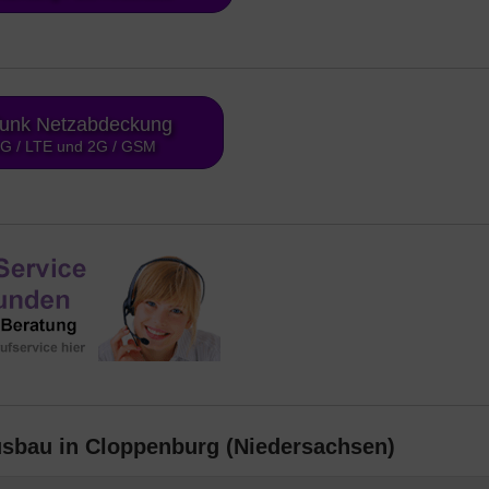
funk Netzabdeckung
4G / LTE und 2G / GSM
usbau in Cloppenburg (Niedersachsen)