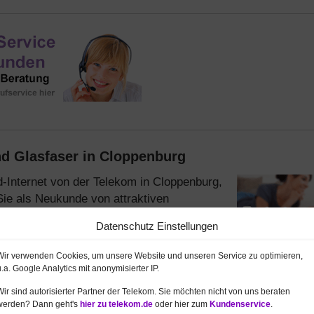
d Glasfaser in Cloppenburg
-Internet von der Telekom in Cloppenburg,
 Sie als Neukunde von attraktiven
 Rabatte auf
MagentaZuhause
(Internet /
Datenschutz Einstellungen
ern. Unsere
Hotline
steht Ihnen gerne zur
arife
und
Angebote
zu informieren.
Wir verwenden Cookies, um unsere Website und unseren Service zu optimieren,
u.a. Google Analytics mit anonymisierter IP.
ie ersten 6 Monate je nur 19,95 €
. Zusätzlich einmalig exk
bestellen
Wir sind autorisierter Partner der Telekom. Sie möchten nicht von uns beraten
werden? Dann geht's
hier zu telekom.de
oder hier zum
Kundenservice
.