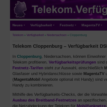
Neues
Verfügbarkeit
Festnetz
MagentaTV
Telekom
»
Verfügbarkeit
»
Niedersachsen
»
Cloppenburg
Telekom Cloppenburg – Verfügbarkeit DSL
In
Cloppenburg
, Niedersachsen, können Einwohner 
Telekom profitieren.
Verfügbarkeitsprüfungen
sind d
Festnetz-Tarifen
steht zur Auswahl, einschließlich
M
Glasfaser und Hybridanschlüsse sowie
MagentaTV
u
(
MagentaMobil
Angebote optional mit Handy) sind ve
Handy zu kombinieren.
Mithilfe des Verfügbarkeits-Checks, der die Vorwahl
Ausbau des Breitband-Festnetzes
an spezifischen 
die Netzabdeckung der Telekom für
Mobilfunknetze