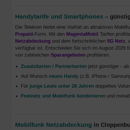
Handytarife und Smartphones
– günstig
Die Telekom bietet eine Vielfalt an attraktiven Mobilf
Prepaid
-Form. Mit den
MagentaMobil
Tarifen profit
Netzabdeckung
und dem fortschrittlichen
5G Netz
, 
verfügbar ist. Entscheiden Sie sich im August 2026 f
von zahlreichen
Sparangeboten
profitieren.
Zusatzkarten / Partnerkarten
jetzt günstiger - a
Auf Wunsch
neues Handy
(z.B. iPhone / Samsung
Für
junge Leute unter 28 Jahren
doppeltes Volum
Festnetz und Mobilfunk kombinieren
und monatl
Mobilfunk Netzabdeckung
in Cloppenbur