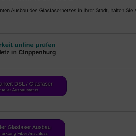
nten Ausbau des Glasfasernetzes in Ihrer Stadt, halten Sie 
keit online prüfen
etz in Cloppenburg
arkeit DSL / Glasfaser
tueller Ausbaustatus
ter Glasfaser Ausbau
arktung Fiber Anschluss