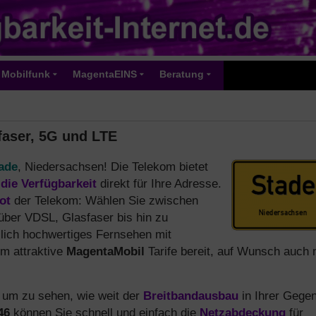
Mobilfunk
MagentaEINS
Beratung
faser, 5G und LTE
ade
, Niedersachsen! Die Telekom bietet
die Verfügbarkeit
direkt für Ihre Adresse.
ot
der Telekom: Wählen Sie zwischen
über VDSL, Glasfaser bis hin zu
lich hochwertiges Fernsehen mit
om attraktive
MagentaMobil
Tarife bereit, auf Wunsch auch 
, um zu sehen, wie weit der
Breitbandausbau
in Ihrer Gege
46
können Sie schnell und einfach die
Netzabdeckung
für