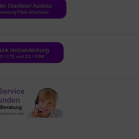
ter Glasfaser Ausbau
arktung Fiber Anschluss
funk Netzabdeckung
4G / LTE und 2G / GSM