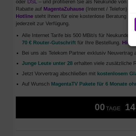
oder
DSL
– und profitieren Sie als Neukunde von attr
Rabatte auf
MagentaZuhause
(Internet / Telefon) u
Hotline
steht Ihnen für eine kostenlose Beratung zu
jederzeit zur Verfügung.
Alle Internet Tarife bis 500 MBit/s für Neukunden
d
70 € Router-Gutschrift
für Ihre Bestellung.
Hier 
Bei uns als Telekom Partner exklusiv Neuvertrag
Junge Leute unter 28
erhalten viele zusätzliche 
Jetzt Vorvertrag abschließen mit
kostenlosem Gl
Auf Wunsch
MagentaTV Pakete für 6 Monate oh
00
14
TAGE