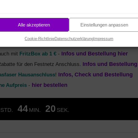
aktiven Preisvorteilen. Nutzen Sie die
nd
MagentaTV
(Fernsehen) Tarife. Unsere
 den neuesten
Tarifen
und
Angeboten
Alle akzeptieren
Einstellungen anpassen
ie ersten 6 Monate je nur 19,95 €
. Zusätzlich einmalig exk
Cookie-Richtlinie
Datenschutzerklärung
Impressum
bestellen
 auch mit
FritzBox ab 1 €
-
Infos und Bestellung hier
Rabatte für den Festnetz Anschluss.
Infos und Bestellung
asfaser Hausanschluss
!
Infos, Check und Bestellung
ne Aufpreis
-
hier bestellen
44
19
STD.
MIN.
SEK.