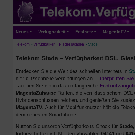
Neues
Verfügbarkeit
Festnetz
MagentaTV
Telekom
»
Verfügbarkeit
»
Niedersachsen
»
Stade
Telekom Stade – Verfügbarkeit DSL, Glas
Entdecken Sie die Welt des schnellen Internets in
St
hier blitzschnelle Verbindungen an –
überprüfen Sie 
Tauchen Sie ein in das umfangreiche
Festnetzangeb
MagentaZuhause
Tarifen, die von klassischem DSL 
Hybridanschlüssen reichen, und genießen Sie zusätz
MagentaTV
. Auch für Mobilfunknutzer hält die Telek
dem neuesten Smartphone.
Nutzen Sie unseren Verfügbarkeits-Check für
Stade
fortgeschritten ist. Mit den Vorwahlen
04141
und
041