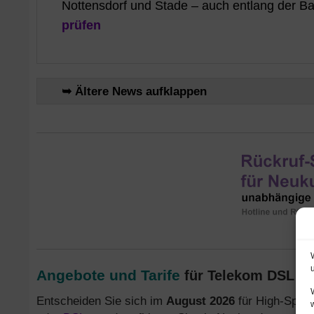
Nottensdorf und Stade – auch entlang der 
prüfen
➥ Ältere News aufklappen
Angebote und Tarife
für Telekom DSL un
Entscheiden Sie sich im
August 2026
für High-Speed