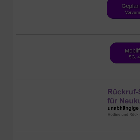
Geplan
Vorverm
Mobil
5G, 