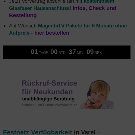
Jetzt Vorvertrag abschließen mit
kostenlosem
Glasfaser Hausanschluss
!
Infos, Check und
Bestellung
Auf Wunsch
MagentaTV Pakete für 6 Monate ohne
Aufpreis
-
hier bestellen
01
00
37
08
TAGE
STD.
MIN.
SEK.
Festnetz Verfügbarkeit
in Varel –