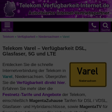
MENÜ
Hotline
Suche
Telekom
»
Verfügbarkeit
»
Niedersachsen
»
Varel
Telekom Varel – Verfügbarkeit DSL,
Glasfaser, 5G und LTE
Entdecken Sie die schnelle
Internetverbindung der Telekom in
Varel
, Niedersachsen. Überprüfen
Sie die
Verfügbarkeit direkt hier
.
Erfahren Sie mehr über die
Festnetz-Tarife und Angebote
der Telekom,
einschließlich
MagentaZuhause
Tarifen für DSL / VDSL,
Glasfaser- und Hybridanschlüsse, sowie
MagentaTV
für