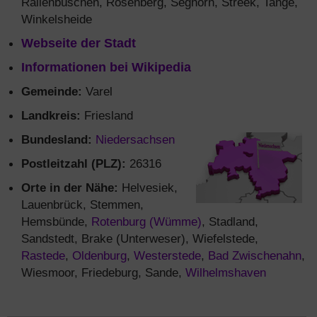
Rallenbüschen, Rosenberg, Seghorn, Streek, Tange,
Winkelsheide
Webseite der Stadt
Informationen bei Wikipedia
Gemeinde:
Varel
Landkreis:
Friesland
Bundesland:
Niedersachsen
Postleitzahl (PLZ):
26316
Orte in der Nähe:
Helvesiek,
Lauenbrück, Stemmen,
Hemsbünde,
Rotenburg (Wümme)
, Stadland,
Sandstedt, Brake (Unterweser), Wiefelstede,
Rastede
,
Oldenburg
,
Westerstede
,
Bad Zwischenahn
,
Wiesmoor, Friedeburg, Sande,
Wilhelmshaven