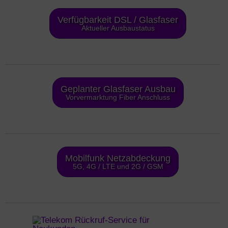
Verfügbarkeit DSL / Glasfaser
Aktueller Ausbaustatus
Geplanter Glasfaser Ausbau
Vorvermarktung Fiber Anschluss
Mobilfunk Netzabdeckung
5G, 4G / LTE und 2G / GSM