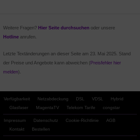
Weitere Fragen?
Hier Seite durchsuchen
oder unsere
Hotline
anrufen.
Letzte Textänderungen an dieser Seite am
23. Mai 2025
. Stand
der Preise und Angebote kann abweichen (
Preisfehler hier
melden
).
Verfügbarkeit
Netzabdeckung
DSL
VDSL
Hybrid
Glasfaser
MagentaTV
Telekom Tarife
congstar
Impressum
Datenschutz
Cookie-Richtlinie
AGB
Kontakt
Bestellen