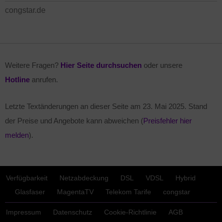
congstar.de
Weitere Fragen?
Hier Seite durchsuchen
oder unsere
Hotline
anrufen.
Letzte Textänderungen an dieser Seite am
23. Mai 2025
. Stand
der Preise und Angebote kann abweichen (
Preisfehler hier
melden
).
Verfügbarkeit
Netzabdeckung
DSL
VDSL
Hybrid
Glasfaser
MagentaTV
Telekom Tarife
congstar
Impressum
Datenschutz
Cookie-Richtlinie
AGB