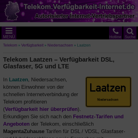
MENÜ
Hotline
Suche
Telekom
»
Verfügbarkeit
»
Niedersachsen
»
Laatzen
Telekom Laatzen – Verfügbarkeit DSL,
Glasfaser, 5G und LTE
In
Laatzen
, Niedersachsen,
können Einwohner von der
schnellen Internetverbindung der
Telekom profitieren
(
Verfügbarkeit hier überprüfen
).
Erkundigen Sie sich nach den
Festnetz-Tarifen und
Angeboten
der Telekom, einschließlich
MagentaZuhause
Tarifen für DSL / VDSL, Glasfaser-