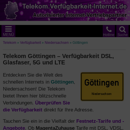
MENÜ
Hotline
Suche
Telekom
»
Verfügbarkeit
»
Niedersachsen
»
Göttingen
Telekom Göttingen – Verfügbarkeit DSL,
Glasfaser, 5G und LTE
Entdecken Sie die Welt des
schnellen Internets in
Göttingen
,
Niedersachsen! Die Telekom
bietet Ihnen hier blitzschnelle
Verbindungen.
Überprüfen Sie
die Verfügbarkeit
direkt für Ihre Adresse.
Tauchen Sie ein in die Vielfalt der
Festnetz-Tarife und -
Angebote
. Ob
MagentaZuhause
Tarife mit DSL, VDSL,