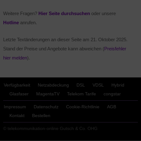
Weitere Fragen?
Hier Seite durchsuchen
oder unsere
Hotline
anrufen.
Letzte Textänderungen an dieser Seite am
21. Oktober 2025
.
Stand der Preise und Angebote kann abweichen (
Preisfehler
hier melden
).
Verfügbarkeit
Netzabdeckung
DSL
VDSL
Hybrid
Glasfaser
MagentaTV
Telekom Tarife
congstar
Impressum
Datenschutz
Cookie-Richtlinie
AGB
Kontakt
Bestellen
© telekommunikation-online Gutsch & Co. OHG