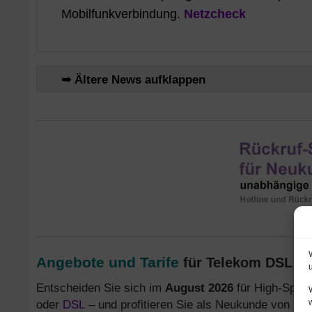
Mobilfunkverbindung.
Netzcheck
➥ Ältere News aufklappen
Angebote und Tarife
für Telekom DSL un
Entscheiden Sie sich im
August 2026
für High-Speed
oder
DSL
– und profitieren Sie als Neukunde von attr