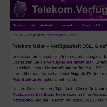
Neues
Verfügbarkeit
Festnetz
MagentaTV
Telekom
»
Verfügbarkeit
»
Niedersachsen
»
Uslar
Telekom Uslar – Verfügbarkeit DSL, Glas
Entdecken Sie die schnelle Internetverbindung der T
Überprüfen Sie die
Verfügbarkeit direkt hier
. Erfah
einschließlich der
MagentaZuhause
Tarife mit DSL /
sowie über das Fernsehangebot
MagentaTV
. Inform
Mobilfunktarife
, optional mit Handy.
Nutzen Sie unseren Verfügbarkeits-Check für
Uslar
m
Ausbau des Breitband-Festnetzes
an Ihrer Adresse
Netzabdeckung
der Telekom für Mobilfunk (5G und 4