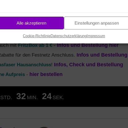
n) und
MagentaTV
(Fernsehen) zu sparen.
atung zu den neuesten
Tarifen
und
Alle akzeptieren
Einstellungen anpassen
ie ersten 6 Monate je nur 19,95 €
. Zusätzlich einmalig exk
bestellen
Cookie-Richtlinie
Datenschutzerklärung
Impressum
 auch mit
FritzBox ab 1 €
-
Infos und Bestellung hier
Rabatte für den Festnetz Anschluss.
Infos und Bestellung
asfaser Hausanschluss
!
Infos, Check und Bestellung
ne Aufpreis
-
hier bestellen
32
23
STD.
MIN.
SEK.