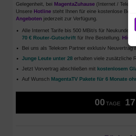
Gelegenheit, bei
MagentaZuhause
(Internet / Telefo
Unsere
Hotline
steht Ihnen für eine kostenlose Ber
Angeboten
jederzeit zur Verfügung.
Alle Internet Tarife bis 500 MBit/s für Neukunden
d
70 € Router-Gutschrift
für Ihre Bestellung.
Hier 
Bei uns als Telekom Partner exklusiv Neuvertrag
Junge Leute unter 28
erhalten viele zusätzliche 
Jetzt Vorvertrag abschließen mit
kostenlosem Gl
Auf Wunsch
MagentaTV Pakete für 6 Monate oh
00
17
TAGE