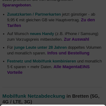
Sparangeboten
.
Zusatzkarten / Partnerkarten
jetzt günstiger - ab
9,95 € mit gleichen GB wie Hauptvertrag.
Zu den
Tarifen
Auf Wunsch
neues Handy
(z.B. iPhone / Samsung)
zum Vorzugspreis mitbestellen.
Zur Auswahl
Für
junge Leute unter 28 Jahren
doppeltes Volumen
und monatlich sparen.
Infos und Bestellung
Festnetz und Mobilfunk kombinieren
und monatlich
5 € sparen + mehr Daten.
Alle MagentaEINS
Vorteile
Mobilfunk Netzabdeckung
in Bretten (5G,
4G / LTE, 3G)