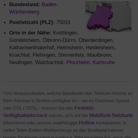
Bundesland:
Baden-
Württemberg
Postleitzahl (PLZ):
75015
Orte in der Nähe:
Knittlingen,
Gondelsheim, Ölbronn-Dürrn, Oberderdingen,
Katharinenthalerhof, Helmsheim, Heidelsheim,
Kraichtal, Flehingen, Sternenfels, Maulbronn,
Neulingen, Walzbachtal,
Pforzheim
,
Karlsruhe
*Um herauszufinden, welche Bandbreite des Telekom-Netzes an
Ihrer Adresse in Bretten verfügbar ist – sei es Glasfaser-Speed
oder DSL / VDSL – können Sie den
Festnetz-
Verfügbarkeitscheck
nutzen, sich auf der
Mobilfunk-Netzkarte
informieren oder unsere unabhängige
Hotline
kontaktieren. In
vielen Teilen Baden-Württembergs ist das Breitband-Internet
bereits flächendeckend ausgebaut. Bitte beachten Sie, dass alle