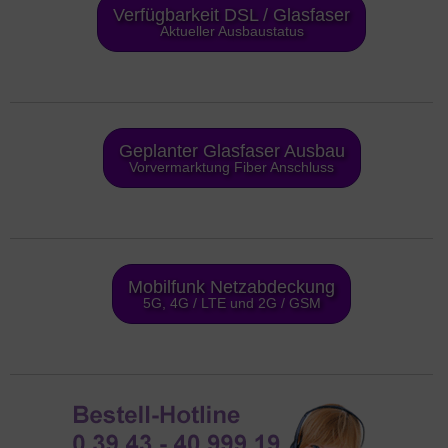
Verfügbarkeit DSL / Glasfaser
Aktueller Ausbaustatus
Geplanter Glasfaser Ausbau
Vorvermarktung Fiber Anschluss
Mobilfunk Netzabdeckung
5G, 4G / LTE und 2G / GSM