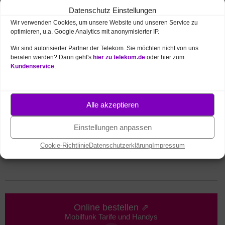
Sind Sie auf der Suche nach einer schnellen
Datenschutz Einstellungen
Internetverbindung für mobile Geräte wie
Wir verwenden Cookies, um unsere Website und unseren Service zu
Smartphones
optimieren, u.a. Google Analytics mit anonymisierter IP.
oder Tablets? Das
Mobilfunk-
Netz
der Deutschen Telekom bietet nahezu
Wir sind autorisierter Partner der Telekom. Sie möchten nicht von uns
eine flächendeckende Abdeckung in ganz
beraten werden? Dann geht's
hier zu telekom.de
oder hier zum
Kundenservice
.
Deutschland. Die Verfügbarkeit und Leistungsfähigkeit
von
4G
/
LTE
sowie des neuen
5G
-Netzes in Bretten
und der umliegenden Region lässt sich einfach und
Alle akzeptieren
bequem über die Online-Netzkarte der Telekom
überprüfen.
Einstellungen anpassen
Telekom Netzabdeckung – Karte öffnen
(Suche
Cookie-Richtlinie
Datenschutzerklärung
Impressum
über Ort oder Postleitzahl bzw. Anschrift)
Online bestellen ⇗
Mobilfunk Tarife und Handys