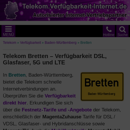
MENÜ
Hotline
Suche
Telekom
»
Verfügbarkeit
»
Baden-Württemberg
»
Bretten
Telekom Bretten – Verfügbarkeit DSL,
Glasfaser, 5G und LTE
In
Bretten
, Baden-Württemberg,
bietet die Telekom schnelle
Internetverbindungen an.
Überprüfen Sie die
Verfügbarkeit
direkt hier
. Erkundigen Sie sich
über die
Festnetz-Tarife und -Angebote
der Telekom,
einschließlich der
MagentaZuhause
Tarife für DSL /
VDSL, Glasfaser- und Hybridanschlüsse sowie