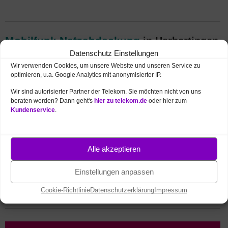
Mobilfunk Netzabdeckung
in Herbertingen
(5G, 4G / LTE, 3G)
Datenschutz Einstellungen
Wir verwenden Cookies, um unsere Website und unseren Service zu
Sie suchen Highspeed-Internet für unterwegs
optimieren, u.a. Google Analytics mit anonymisierter IP.
(z.B. per
Smartphone
oder Tablet)? Das
Wir sind autorisierter Partner der Telekom. Sie möchten nicht von uns
Mobilfunk-Netz
der Deutschen Telekom ist
beraten werden? Dann geht's
hier zu telekom.de
oder hier zum
fast flächendeckend in Deutschland
Kundenservice
.
ausgebaut. Wie gut
4G
/
LTE
und das neue
5G
Netz in Herbertingen und Umgebung verfügbar ist,
können Sie in der Telekom Netzkarte online prüfen:
Alle akzeptieren
Telekom Netzabdeckung – Karte öffnen
(Suche
Einstellungen anpassen
über Ort oder Postleitzahl bzw. Anschrift)
Cookie-Richtlinie
Datenschutzerklärung
Impressum