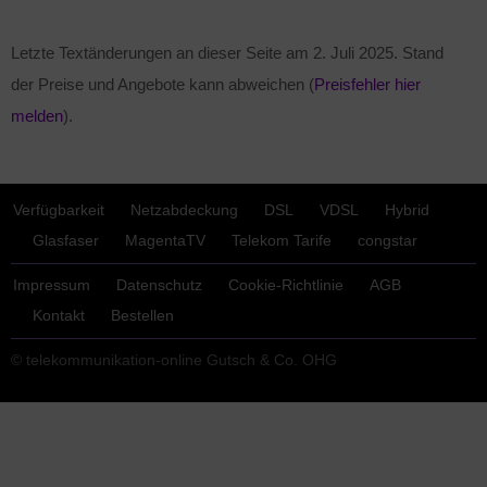
Letzte Textänderungen an dieser Seite am
2. Juli 2025
. Stand
der Preise und Angebote kann abweichen (
Preisfehler hier
melden
).
Verfügbarkeit
Netzabdeckung
DSL
VDSL
Hybrid
Glasfaser
MagentaTV
Telekom Tarife
congstar
Impressum
Datenschutz
Cookie-Richtlinie
AGB
Kontakt
Bestellen
© telekommunikation-online Gutsch & Co. OHG