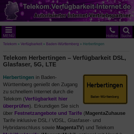
MENÜ
Hotline
Suche
Telekom
»
Verfügbarkeit
»
Baden-Württemberg
»
Herbertingen
Telekom Herbertingen – Verfügbarkeit DSL,
Glasfaser, 5G, LTE
Herbertingen
in Baden-
Württemberg genießt den Zugang
zu schnellem Internet durch die
Telekom (
Verfügbarkeit hier
überprüfen
). Erkundigen Sie sich
über
Festnetzangebote und Tarife
(
MagentaZuhause
Tarife inklusive DSL / VDSL, Glasfaser- und
Hybridanschluss sowie
MagentaTV
) und Telekom