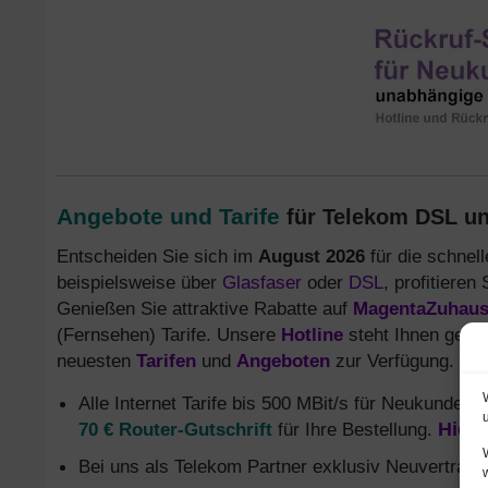
Angebote und Tarife
für Telekom DSL un
Entscheiden Sie sich im
August 2026
für die schnell
beispielsweise über
Glasfaser
oder
DSL
, profitieren
Genießen Sie attraktive Rabatte auf
MagentaZuhau
(Fernsehen) Tarife. Unsere
Hotline
steht Ihnen gerne
neuesten
Tarifen
und
Angeboten
zur Verfügung.
Alle Internet Tarife bis 500 MBit/s für Neukunden
d
70 € Router-Gutschrift
für Ihre Bestellung.
Hier 
Bei uns als Telekom Partner exklusiv Neuvertrag