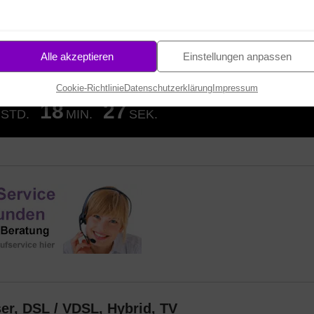
Rabatte für den Festnetz Anschluss.
Infos und Bestellung
asfaser Hausanschluss
!
Infos, Check und Bestellung
Alle akzeptieren
Einstellungen anpassen
ne Aufpreis
-
hier bestellen
Cookie-Richtlinie
Datenschutzerklärung
Impressum
18
26
STD.
MIN.
SEK.
er, DSL / VDSL, Hybrid, TV