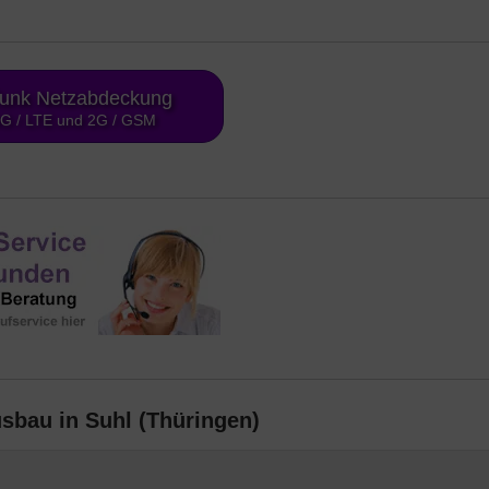
funk Netzabdeckung
4G / LTE und 2G / GSM
sbau in Suhl (Thüringen)