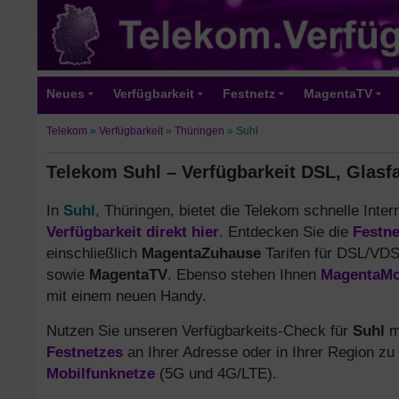
Neues
Verfügbarkeit
Festnetz
MagentaTV
Telekom
»
Verfügbarkeit
»
Thüringen
»
Suhl
Telekom Suhl – Verfügbarkeit DSL, Glasf
In
Suhl
, Thüringen, bietet die Telekom schnelle Inte
Verfügbarkeit direkt hier
. Entdecken Sie die
Festne
einschließlich
MagentaZuhause
Tarifen für DSL/VDS
sowie
MagentaTV
. Ebenso stehen Ihnen
MagentaMob
mit einem neuen Handy.
Nutzen Sie unseren Verfügbarkeits-Check für
Suhl
m
Festnetzes
an Ihrer Adresse oder in Ihrer Region zu
Mobilfunknetze
(5G und 4G/LTE).