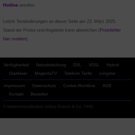
Hotline
anrufen.
Letzte Textänderungen an dieser Seite am
23. März 2025
.
Stand der Preise und Angebote kann abweichen (
Preisfehler
hier melden
).
Verfügbarkeit
Netzabdeckung
DSL
VDSL
Hybrid
Glasfaser
MagentaTV
Telekom Tarife
congstar
Impressum
Datenschutz
Cookie-Richtlinie
AGB
Kontakt
Bestellen
© telekommunikation-online Gutsch & Co. OHG