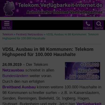
MENÜ
Hotline
Suche
Telekom
»
Festnetz Netzausbau
»
VDSL Ausbau in 98 Kommunen: Telekom
Highspeed für 100.000 Haushalte
VDSL Ausbau in 98 Kommunen: Telekom
Highspeed für 100.000 Haushalte
24.09.2019
– Der Telekom
Netzausbau
schreitet in allen
Bundesländern
weiter voran.
Durch den nun erfolgten
Breitband Ausbau
können weitere 100.000 Haushalte in
98 Kommunen schneller surfen – z.B. in Kaiserslautern,
Senden, Renningen, Bielefeld, St. Ingberg, Hagen,
Stuttgart, Budenheim und mehr. Jetzt hier
Verfügbarkeit