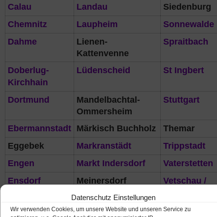
Calau
Landau
Siedenburg
Chemnitz
Laupheim
Sonnewalde
Dahme
Lienen-
Spraitbach
Kattenvenne
Doberlug-
Lüdenscheid
St Ingbert
Kirchhain
Dortmund
Mandelbachtal-
Stuttgart
Ommersheim
Ebermannstadt
Märkisch Buchholz
Themar
Eggebek
Markranstädt
Trippstadt
Engen
Markt Indersdorf
Vaterstetten
Ensdorf
Meinersdorf
Vetschau /
Spreewald
Datenschutz Einstellungen
Erbach
Mögglingen
Völklingen
Wir verwenden Cookies, um unsere Website und unseren Service zu