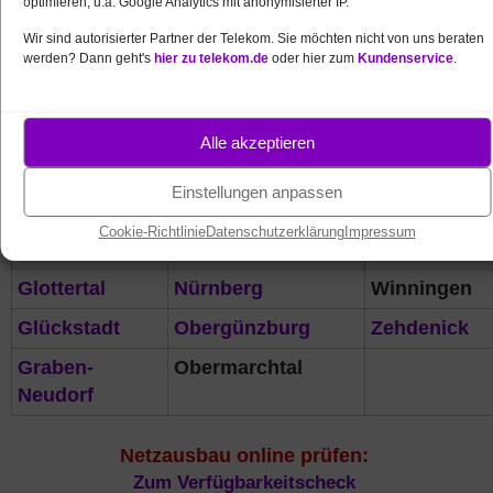
optimieren, u.a. Google Analytics mit anonymisierter IP.
Falkenberg
Münstertal
Waldbreitba
Wir sind autorisierter Partner der Telekom. Sie möchten nicht von uns beraten
werden? Dann geht's
hier zu telekom.de
oder hier zum
Kundenservice
.
Elster
Murnau
Weesenstein
Flöha
Neubörger
Weilheim
Frankfurt /
Neuenbürg
Weißwasser
Alle akzeptieren
Oder
Einstellungen anpassen
Freienwill
Neuhausen
Wiesensteig
Cookie-Richtlinie
Datenschutzerklärung
Impressum
Freisen
Neumünster
Wilsdruff
Glottertal
Nürnberg
Winningen
Glückstadt
Obergünzburg
Zehdenick
Graben-
Obermarchtal
Neudorf
Netzausbau online prüfen:
Zum Verfügbarkeitscheck